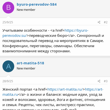
byuro-perevodov-584
B
New member
25/9/25
#2
Учитываем особенности - <a href=
https://byuro-
perevodov.su/
>переводческие бюро</a>. Синхронный и
последовательный перевод на мероприятиях в Самаре.
Конференции, переговоры, семинары. Обеспечим
взаимопонимание между сторонами.
art-matita-518
A
New member
28/9/25
#3
Женский портал <a href=
https://art-matita.ru/
>
https://art-
matita.ru
</a> о жизни и балансе: модные идеи, уход за
кожей и волосами, здоровье, йога и фитнес, отношения
и семья. Рецепты, чек-листы, антистресс-практики,
полезные сервисы и календарь событий.