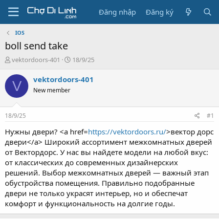
Đăng nhập
Đăng ký
IOS
boll send take
T
N
vektordoors-401
18/9/25
h
g
r
à
vektordoors-401
V
e
y
New member
a
g
d
ử
s
i
18/9/25
#1
t
a
Нужны двери? <a href=
https://vektordoors.ru/
>вектор дорс
r
двери</a> Широкий ассортимент межкомнатных дверей
t
от Вектордорс. У нас вы найдете модели на любой вкус:
e
от классических до современных дизайнерских
r
решений. Выбор межкомнатных дверей — важный этап
обустройства помещения. Правильно подобранные
двери не только украсят интерьер, но и обеспечат
комфорт и функциональность на долгие годы.