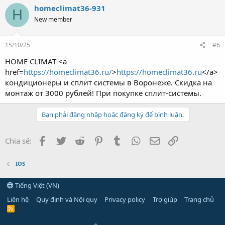
homeclimat36-931
H
New member
15/10/25
#6
HOME CLIMAT <a
href=
https://homeclimat36.ru/
>
https://homeclimat36.ru
</a>
кондиционеры и сплит системы в Воронеже. Скидка на
монтаж от 3000 рублей! При покупке сплит-системы.
Bạn phải đăng nhập hoặc đăng ký để bình luận.
Facebook
Twitter
Reddit
Pinterest
Tumblr
WhatsApp
Email
Link
Chia sẻ:
IOS
Tiếng Việt (VN)
Liên hệ
Quy định và Nội quy
Privacy policy
Trợ giúp
Trang chủ
R
S
S