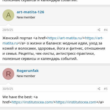
art-matita-126
A
New member
28/9/25
#4
Женский портал <a href=
https://art-matita.ru/
>
https://art-
matita.ru
</a> о жизни и балансе: модные идеи, уход за
кожей и волосами, здоровье, йога и фитнес, отношения
и семья. Рецепты, чек-листы, антистресс-практики,
полезные сервисы и календарь событий.
Rogerunfak
R
New member
30/9/25
#5
We have the best: <a
href=
https://institutocea.com/
>
https://institutocea.com
</a>