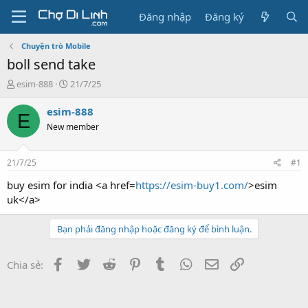
Đăng nhập
Đăng ký
Chuyện trò Mobile
boll send take
T
N
esim-888
21/7/25
h
g
r
à
esim-888
E
e
y
New member
a
g
d
ử
s
i
21/7/25
#1
t
a
buy esim for india <a href=
https://esim-buy1.com/
>esim
r
uk</a>
t
e
Bạn phải đăng nhập hoặc đăng ký để bình luận.
r
Facebook
Twitter
Reddit
Pinterest
Tumblr
WhatsApp
Email
Link
Chia sẻ: