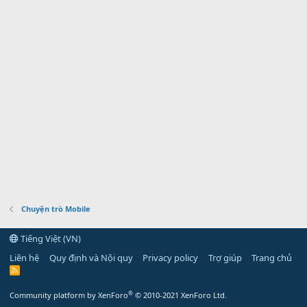
Chuyện trò Mobile
Tiếng Việt (VN)
Liên hệ
Quy định và Nội quy
Privacy policy
Trợ giúp
Trang chủ
R
S
S
®
Community platform by XenForo
© 2010-2021 XenForo Ltd.