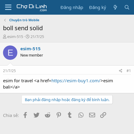
Đăng nhập
Đăng ký
Chuyện trò Mobile
boll send solid
T
N
esim-515
21/7/25
h
g
r
à
esim-515
E
e
y
New member
a
g
d
ử
s
i
21/7/25
#1
t
a
esim for travel <a href=
https://esim-buy1.com/
>esim
r
bali</a>
t
e
Bạn phải đăng nhập hoặc đăng ký để bình luận.
r
Facebook
Twitter
Reddit
Pinterest
Tumblr
WhatsApp
Email
Link
Chia sẻ: