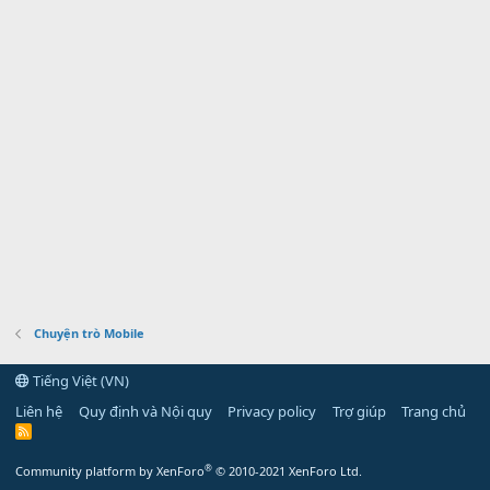
Chuyện trò Mobile
Tiếng Việt (VN)
Liên hệ
Quy định và Nội quy
Privacy policy
Trợ giúp
Trang chủ
R
S
S
®
Community platform by XenForo
© 2010-2021 XenForo Ltd.