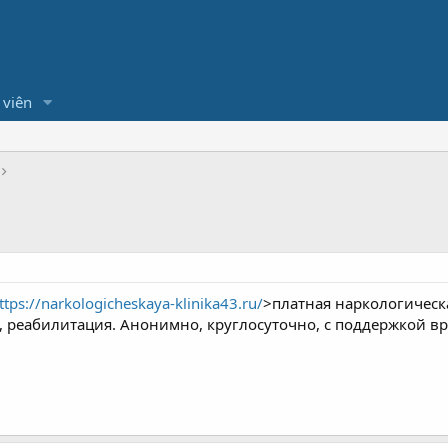
 viên
ttps://narkologicheskaya-klinika43.ru/
>платная наркологическ
, реабилитация. Анонимно, круглосуточно, с поддержкой вр