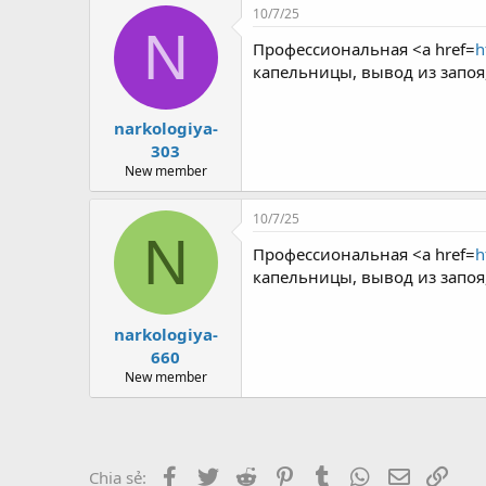
r
10/7/25
N
Профессиональная <a href=
h
капельницы, вывод из запоя
narkologiya-
303
New member
10/7/25
N
Профессиональная <a href=
h
капельницы, вывод из запоя
narkologiya-
660
New member
Facebook
Twitter
Reddit
Pinterest
Tumblr
WhatsApp
Email
Link
Chia sẻ: