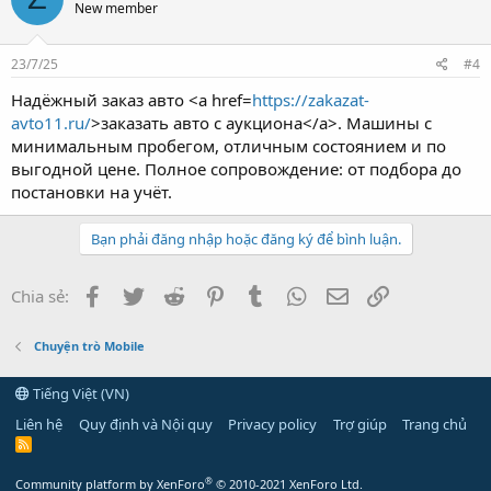
New member
23/7/25
#4
Надёжный заказ авто <a href=
https://zakazat-
avto11.ru/
>заказать авто с аукциона</a>. Машины с
минимальным пробегом, отличным состоянием и по
выгодной цене. Полное сопровождение: от подбора до
постановки на учёт.
Bạn phải đăng nhập hoặc đăng ký để bình luận.
Facebook
Twitter
Reddit
Pinterest
Tumblr
WhatsApp
Email
Link
Chia sẻ:
Chuyện trò Mobile
Tiếng Việt (VN)
Liên hệ
Quy định và Nội quy
Privacy policy
Trợ giúp
Trang chủ
R
S
S
®
Community platform by XenForo
© 2010-2021 XenForo Ltd.