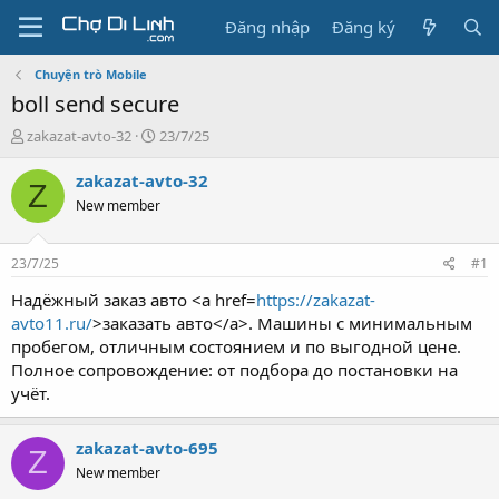
Đăng nhập
Đăng ký
Chuyện trò Mobile
boll send secure
T
N
zakazat-avto-32
23/7/25
h
g
r
à
zakazat-avto-32
Z
e
y
New member
a
g
d
ử
s
i
23/7/25
#1
t
a
Надёжный заказ авто <a href=
https://zakazat-
r
avto11.ru/
>заказать авто</a>. Машины с минимальным
t
пробегом, отличным состоянием и по выгодной цене.
e
Полное сопровождение: от подбора до постановки на
r
учёт.
zakazat-avto-695
Z
New member