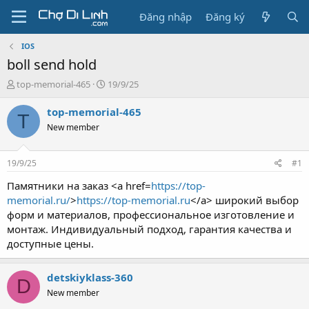
Đăng nhập
Đăng ký
IOS
boll send hold
T
N
top-memorial-465
19/9/25
h
g
r
à
top-memorial-465
T
e
y
New member
a
g
d
ử
s
i
19/9/25
#1
t
a
Памятники на заказ <a href=
https://top-
r
memorial.ru/
>
https://top-memorial.ru
</a> широкий выбор
t
форм и материалов, профессиональное изготовление и
e
монтаж. Индивидуальный подход, гарантия качества и
r
доступные цены.
detskiyklass-360
D
New member