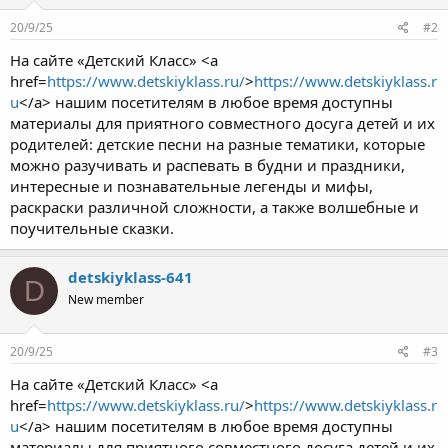
20/9/25
#2
На сайте «Детский Класс» <a
href=
https://www.detskiyklass.ru/
>
https://www.detskiyklass.r
u
</a> нашим посетителям в любое время доступны
материалы для приятного совместного досуга детей и их
родителей: детские песни на разные тематики, которые
можно разучивать и распевать в будни и праздники,
интересные и познавательные легенды и мифы,
раскраски различной сложности, а также волшебные и
поучительные сказки.
detskiyklass-641
D
New member
20/9/25
#3
На сайте «Детский Класс» <a
href=
https://www.detskiyklass.ru/
>
https://www.detskiyklass.r
u
</a> нашим посетителям в любое время доступны
материалы для приятного совместного досуга детей и их