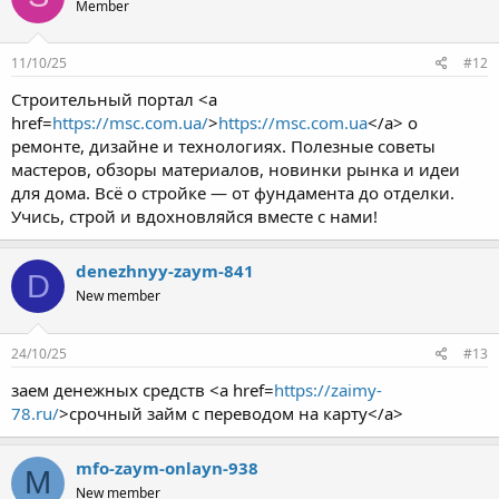
Member
11/10/25
#12
Строительный портал <a
href=
https://msc.com.ua/
>
https://msc.com.ua
</a> о
ремонте, дизайне и технологиях. Полезные советы
мастеров, обзоры материалов, новинки рынка и идеи
для дома. Всё о стройке — от фундамента до отделки.
Учись, строй и вдохновляйся вместе с нами!
denezhnyy-zaym-841
D
New member
24/10/25
#13
заем денежных средств <a href=
https://zaimy-
78.ru/
>срочный займ с переводом на карту</a>
mfo-zaym-onlayn-938
M
New member