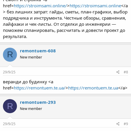
href=
https://stroimsami.online/
>
https://stroimsami.online
</a
> без лишних затрат: гайды, сметы, план-графики, выбор
подрядчика и инструмента. Честные обзоры, сравнения,
лайфхаки и чек-листы. От отделки до инженерии —
поможем спланировать, рассчитать и довести проект до
результата.
remontuem-608
R
New member
29/9/25
#8
веранди до будинку <a
href=
https://remontuem.te.ua/
>
https://remontuem.te.ua
</a>
remontuem-293
R
New member
29/9/25
#9