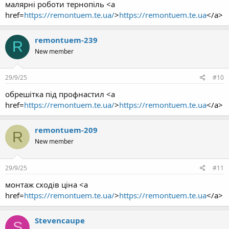
малярні роботи тернопіль <a
href=
https://remontuem.te.ua/
>
https://remontuem.te.ua
</a>
remontuem-239
R
New member
29/9/25
#10
обрешітка під профнастил <a
href=
https://remontuem.te.ua/
>
https://remontuem.te.ua
</a>
remontuem-209
R
New member
29/9/25
#11
монтаж сходів ціна <a
href=
https://remontuem.te.ua/
>
https://remontuem.te.ua
</a>
Stevencaupe
S