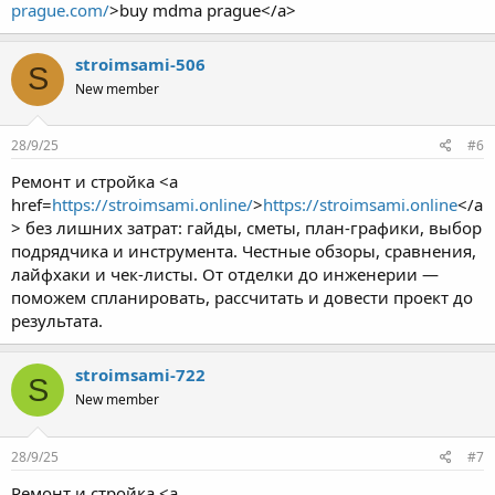
prague.com/
>buy mdma prague</a>
stroimsami-506
S
New member
28/9/25
#6
Ремонт и стройка <a
href=
https://stroimsami.online/
>
https://stroimsami.online
</a
> без лишних затрат: гайды, сметы, план-графики, выбор
подрядчика и инструмента. Честные обзоры, сравнения,
лайфхаки и чек-листы. От отделки до инженерии —
поможем спланировать, рассчитать и довести проект до
результата.
stroimsami-722
S
New member
28/9/25
#7
Ремонт и стройка <a