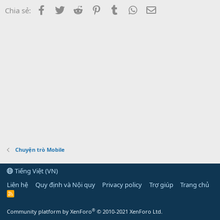
Facebook
Twitter
Reddit
Pinterest
Tumblr
WhatsApp
Email
Chia sẻ:
Chuyện trò Mobile
Tiếng Việt (VN)
Liên hệ
Quy định và Nội quy
Privacy policy
Trợ giúp
Trang chủ
R
S
S
®
Community platform by XenForo
© 2010-2021 XenForo Ltd.