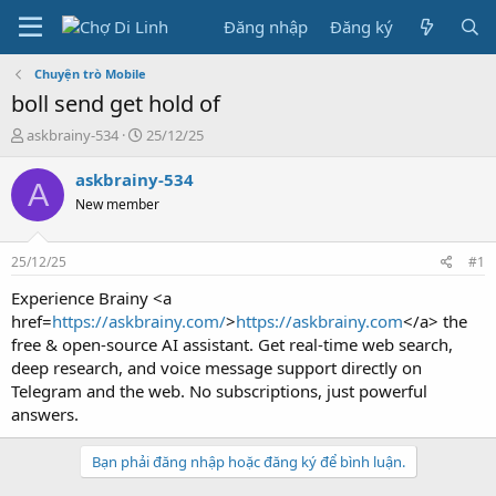
Đăng nhập
Đăng ký
Chuyện trò Mobile
boll send get hold of
T
N
askbrainy-534
25/12/25
h
g
r
à
askbrainy-534
A
e
y
New member
a
g
d
ử
s
i
25/12/25
#1
t
a
Experience Brainy <a
r
href=
https://askbrainy.com/
>
https://askbrainy.com
</a> the
t
free & open-source AI assistant. Get real-time web search,
e
deep research, and voice message support directly on
r
Telegram and the web. No subscriptions, just powerful
answers.
Bạn phải đăng nhập hoặc đăng ký để bình luận.