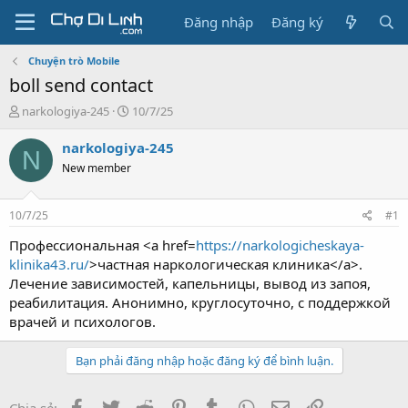
Đăng nhập
Đăng ký
Chuyện trò Mobile
boll send contact
T
N
narkologiya-245
10/7/25
h
g
r
à
narkologiya-245
N
e
y
New member
a
g
d
ử
s
i
10/7/25
#1
t
a
Профессиональная <a href=
https://narkologicheskaya-
r
klinika43.ru/
>частная наркологическая клиника</a>.
t
Лечение зависимостей, капельницы, вывод из запоя,
e
реабилитация. Анонимно, круглосуточно, с поддержкой
r
врачей и психологов.
Bạn phải đăng nhập hoặc đăng ký để bình luận.
Facebook
Twitter
Reddit
Pinterest
Tumblr
WhatsApp
Email
Link
Chia sẻ: