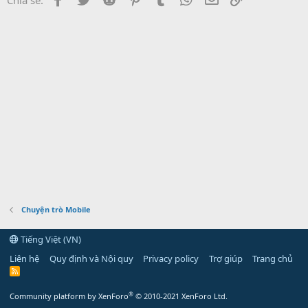
Chuyện trò Mobile
Tiếng Việt (VN)
Liên hệ
Quy định và Nội quy
Privacy policy
Trợ giúp
Trang chủ
R
S
S
®
Community platform by XenForo
© 2010-2021 XenForo Ltd.