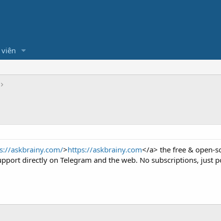
 viên
s://askbrainy.com/
>
https://askbrainy.com
</a> the free & open-so
pport directly on Telegram and the web. No subscriptions, just 