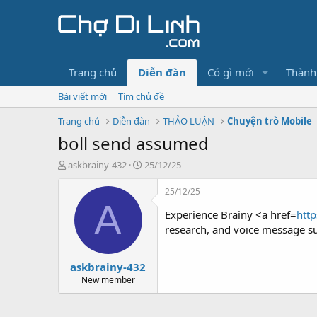
Trang chủ
Diễn đàn
Có gì mới
Thành
Bài viết mới
Tìm chủ đề
Trang chủ
Diễn đàn
THẢO LUẬN
Chuyện trò Mobile
boll send assumed
T
N
askbrainy-432
25/12/25
h
g
r
à
25/12/25
e
y
A
Experience Brainy <a href=
http
a
g
d
ử
research, and voice message su
s
i
t
askbrainy-432
a
r
New member
t
e