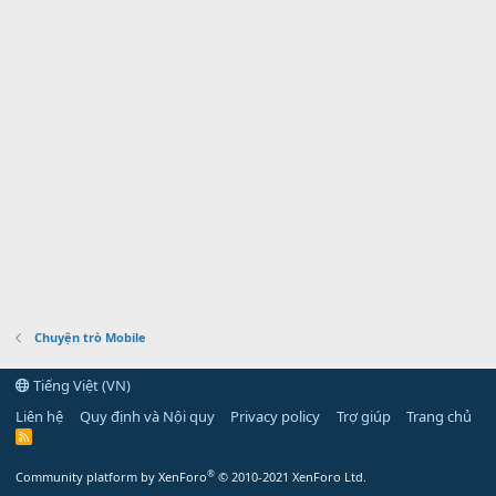
Chuyện trò Mobile
Tiếng Việt (VN)
Liên hệ
Quy định và Nội quy
Privacy policy
Trợ giúp
Trang chủ
R
S
S
®
Community platform by XenForo
© 2010-2021 XenForo Ltd.