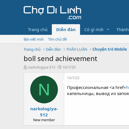
Trang chủ
Diễn đàn
Có gì mới
Thành
Bài viết mới
Tìm chủ đề
Trang chủ
Diễn đàn
THẢO LUẬN
Chuyện trò Mobile
boll send achievement
T
N
narkologiya-512
10/7/25
h
g
r
à
10/7/25
e
y
N
Профессиональная <a href=
h
a
g
d
ử
капельницы, вывод из запоя
s
i
t
narkologiya-
a
r
512
t
New member
e