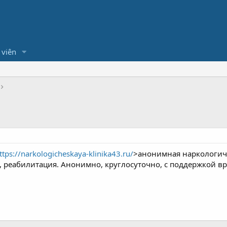
 viên
ttps://narkologicheskaya-klinika43.ru/
>анонимная наркологиче
, реабилитация. Анонимно, круглосуточно, с поддержкой вр