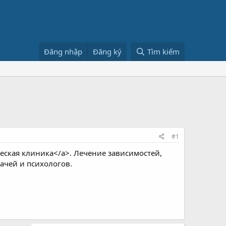
Đăng nhập
Đăng ký
Tìm kiếm
#1
ская клиника</a>. Лечение зависимостей,
ачей и психологов.