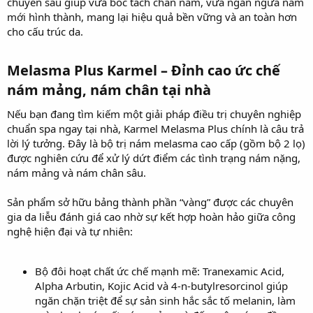
chuyên sâu giúp vừa bóc tách chân nám, vừa ngăn ngừa nám
mới hình thành, mang lại hiệu quả bền vững và an toàn hơn
cho cấu trúc da.
Melasma Plus Karmel – Đỉnh cao ức chế
nám mảng, nám chân tại nhà​
Nếu bạn đang tìm kiếm một giải pháp điều trị chuyên nghiệp
chuẩn spa ngay tại nhà, Karmel Melasma Plus chính là câu trả
lời lý tưởng. Đây là bộ trị nám melasma cao cấp (gồm bộ 2 lọ)
được nghiên cứu để xử lý dứt điểm các tình trạng nám nặng,
nám mảng và nám chân sâu.
Sản phẩm sở hữu bảng thành phần “vàng” được các chuyên
gia da liễu đánh giá cao nhờ sự kết hợp hoàn hảo giữa công
nghệ hiện đại và tự nhiên:
Bộ đôi hoạt chất ức chế mạnh mẽ: Tranexamic Acid,
Alpha Arbutin, Kojic Acid và 4-n-butylresorcinol giúp
ngăn chặn triệt để sự sản sinh hắc sắc tố melanin, làm