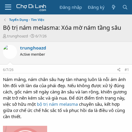
Đăng nhập
Đăng ký
Tuyển Dụng - Tìm Việc
Bộ trị nám melasma: Xóa mờ nám tầng sâu
T
N
trunghoazd
6/7/26
h
g
r
à
trunghoazd
e
y
Active member
a
g
d
ử
s
i
6/7/26
#1
t
a
Nám mảng, nám chân sâu hay tàn nhang luôn là nỗi ám ảnh
r
lớn đối với làn da của phái đẹp. Nếu không được xử lý đúng
t
cách, gốc nám sẽ ngày càng ăn sâu và lan rộng, khiến gương
e
mặt trở nên kém sắc và già nua. Để dứt điểm tình trạng này,
r
việc sở hữu một
bộ trị nám melasma
chuyên sâu, kết hợp
giữa cơ chế ức chế hắc sắc tố và phục hồi da là điều vô cùng
cần thiết.