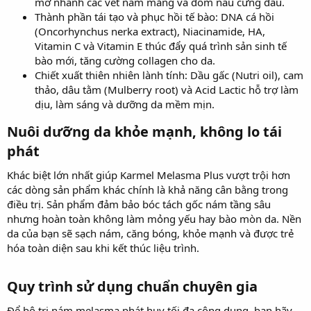
mờ nhanh các vết nám mảng và đốm nâu cứng đầu.
Thành phần tái tạo và phục hồi tế bào: DNA cá hồi
(Oncorhynchus nerka extract), Niacinamide, HA,
Vitamin C và Vitamin E thúc đẩy quá trình sản sinh tế
bào mới, tăng cường collagen cho da.
Chiết xuất thiên nhiên lành tính: Dầu gấc (Nutri oil), cam
thảo, dâu tằm (Mulberry root) và Acid Lactic hỗ trợ làm
dịu, làm sáng và dưỡng da mềm mịn.
Nuôi dưỡng da khỏe mạnh, không lo tái
phát​
Khác biệt lớn nhất giúp Karmel Melasma Plus vượt trội hơn
các dòng sản phẩm khác chính là khả năng cân bằng trong
điều trị. Sản phẩm đảm bảo bóc tách gốc nám tầng sâu
nhưng hoàn toàn không làm mỏng yếu hay bào mòn da. Nền
da của bạn sẽ sạch nám, căng bóng, khỏe mạnh và được trẻ
hóa toàn diện sau khi kết thúc liệu trình.
Quy trình sử dụng chuẩn chuyên gia​
Để bộ trị nám melasma phát huy tối đa công dụng, bạn hãy