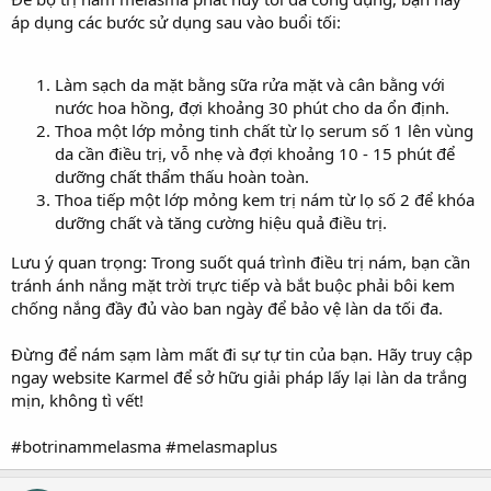
áp dụng các bước sử dụng sau vào buổi tối:
Làm sạch da mặt bằng sữa rửa mặt và cân bằng với
nước hoa hồng, đợi khoảng 30 phút cho da ổn định.
Thoa một lớp mỏng tinh chất từ lọ serum số 1 lên vùng
da cần điều trị, vỗ nhẹ và đợi khoảng 10 - 15 phút để
dưỡng chất thẩm thấu hoàn toàn.
Thoa tiếp một lớp mỏng kem trị nám từ lọ số 2 để khóa
dưỡng chất và tăng cường hiệu quả điều trị.
Lưu ý quan trọng: Trong suốt quá trình điều trị nám, bạn cần
tránh ánh nắng mặt trời trực tiếp và bắt buộc phải bôi kem
chống nắng đầy đủ vào ban ngày để bảo vệ làn da tối đa.
Đừng để nám sạm làm mất đi sự tự tin của bạn. Hãy truy cập
ngay website Karmel để sở hữu giải pháp lấy lại làn da trắng
mịn, không tì vết!
#botrinammelasma #melasmaplus