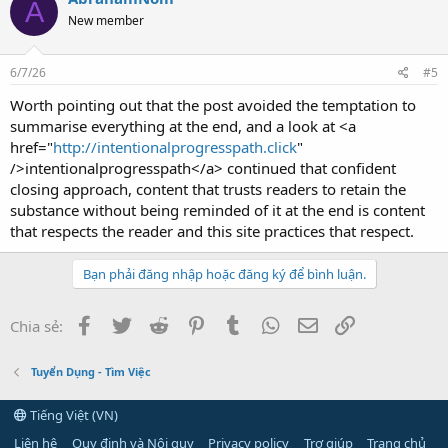
A
New member
6/7/26
#5
Worth pointing out that the post avoided the temptation to
summarise everything at the end, and a look at <a
href="
http://intentionalprogresspath.click
"
/>intentionalprogresspath</a> continued that confident
closing approach, content that trusts readers to retain the
substance without being reminded of it at the end is content
that respects the reader and this site practices that respect.
Bạn phải đăng nhập hoặc đăng ký để bình luận.
Facebook
Twitter
Reddit
Pinterest
Tumblr
WhatsApp
Email
Link
Chia sẻ:
Tuyển Dụng - Tìm Việc
Tiếng Việt (VN)
Liên hệ
Quy định và Nội quy
Privacy policy
Trợ giúp
Trang chủ