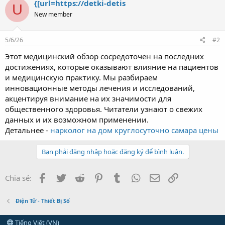
{[url=https://detki-detis
U
New member
5/6/26
#2
Этот медицинский обзор сосредоточен на последних
достижениях, которые оказывают влияние на пациентов
и медицинскую практику. Мы разбираем
инновационные методы лечения и исследований,
акцентируя внимание на их значимости для
общественного здоровья. Читатели узнают о свежих
данных и их возможном применении.
Детальнее -
нарколог на дом круглосуточно самара цены
Bạn phải đăng nhập hoặc đăng ký để bình luận.
Facebook
Twitter
Reddit
Pinterest
Tumblr
WhatsApp
Email
Link
Chia sẻ:
Điện Tử - Thiết Bị Số
Tiếng Việt (VN)