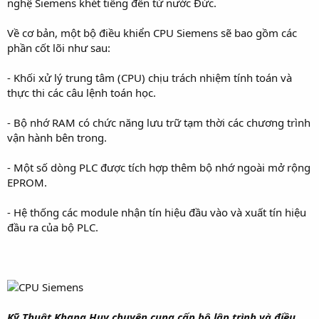
nghệ Siemens khét tiếng đến từ nước Đức.
Về cơ bản, một bộ điều khiển CPU Siemens sẽ bao gồm các
phần cốt lõi như sau:
- Khối xử lý trung tâm (CPU) chịu trách nhiệm tính toán và
thực thi các câu lệnh toán học.
- Bộ nhớ RAM có chức năng lưu trữ tạm thời các chương trình
vận hành bên trong.
- Một số dòng PLC được tích hợp thêm bộ nhớ ngoài mở rộng
EPROM.
- Hệ thống các module nhận tín hiệu đầu vào và xuất tín hiệu
đầu ra của bộ PLC.
Kỹ Thuật Khang Huy chuyên cung cấp bộ lập trình và điều