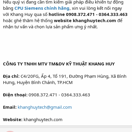
Nếu quý vị đang cần tìm kiếm giải pháp điều khiển tự động
bằng
CPU Siemens chính hãng
, xin vui lòng kết nối ngay
với Khang Huy qua số
hotline 0908.372.471 - 0364.333.463
hoặc ghé thăm hệ thống
website khanghuytech.com
để
nhận tư vấn và chọn lựa sản phẩm ưng ý nhất.
CÔNG TY TNHH MTV TM&DV KỸ THUẬT KHANG HUY
Địa chỉ:
C4/20FG, Ấp 4, Tổ 191, Đường Phạm Hùng, Xã Bình
Hưng, Huyện Bình Chánh, TP.HCM
Điện thoại:
0908.372.471 - 0364.333.463
Email:
khanghuytech@gmail.com
Website:
khanghuytech.com