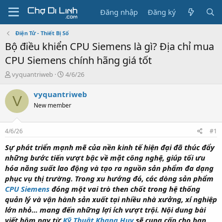
Đăng nhập
Đăng ký
Điện Tử - Thiết Bị Số
Bộ điều khiển CPU Siemens là gì? Địa chỉ mua
CPU Siemens chính hãng giá tốt
T
N
vyquantriweb
4/6/26
h
g
r
à
vyquantriweb
V
e
y
New member
a
g
d
ử
s
i
4/6/26
#1
t
a
Sự phát triển mạnh mẽ của nền kinh tế hiện đại đã thúc đẩy
r
những bước tiến vượt bậc về mặt công nghệ, giúp tối ưu
t
hóa năng suất lao động và tạo ra nguồn sản phẩm đa dạng
e
phục vụ thị trường. Trong xu hướng đó, các dòng sản phẩm
r
CPU Siemens
đóng một vai trò then chốt trong hệ thống
quản lý và vận hành sản xuất tại nhiều nhà xưởng, xí nghiệp
lớn nhỏ... mang đến những lợi ích vượt trội. Nội dung bài
viết hôm nay từ
Kỹ Thuật Khang Huy
sẽ cung cấp cho bạn