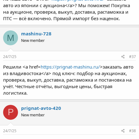
авто из японии с аукциона</a>? Мы поможем! Покупка
на аукционе, проверка, выкуп, доставка, растаможка и
ПТС — всё включено. Прямой импорт без наценок.
mashinu-728
M
New member
24/7/25
#37
Решили <a href=
https://prignat-mashinu.ru/
>заказать авто
из владивостока</a> под ключ: подбор на аукционах,
проверка, выкуп, доставка, растаможка и постановка на
учёт. Честные отчёты, выгодные цены, быстрая
логистика.
prignat-avto-420
P
New member
24/7/25
#38