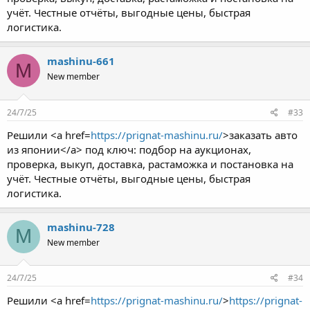
учёт. Честные отчёты, выгодные цены, быстрая
логистика.
mashinu-661
M
New member
24/7/25
#33
Решили <a href=
https://prignat-mashinu.ru/
>заказать авто
из японии</a> под ключ: подбор на аукционах,
проверка, выкуп, доставка, растаможка и постановка на
учёт. Честные отчёты, выгодные цены, быстрая
логистика.
mashinu-728
M
New member
24/7/25
#34
Решили <a href=
https://prignat-mashinu.ru/
>
https://prignat-