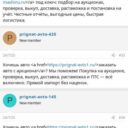
mashinu.ru
</a> под ключ: подбор на аукционах,
проверка, выкуп, доставка, растаможка и постановка на
учёт. Честные отчёты, выгодные цены, быстрая
логистика.
prignat-avto-435
P
New member
24/7/25
#35
Хочешь авто <a href=
https://prignat-avto1.ru/
>заказать
авто с аукциона</a>? Мы поможем! Покупка на аукционе,
проверка, выкуп, доставка, растаможка и ПТС — всё
включено. Прямой импорт без наценок.
prignat-avto-145
P
New member
24/7/25
#36
Хочешь авто <a href=
https://prignat-avto1.ru/
>заказать