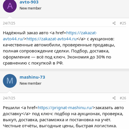
avto-903
A
New member
24/7/25
#25
Надёжный заказ авто <a href=
https://zakazat-
avto44.ru/
>
https://zakazat-avto44.ru
</a> с аукционов:
качественные автомобили, проверенные продавцы,
полная сопровождение сделки. Подбор, доставка,
оформление — всё под ключ. Экономия до 30% по
сравнению с покупкой в РФ.
mashinu-73
M
New member
24/7/25
#26
Решили <a href=
https://prignat-mashinu.ru/
>заказать авто
доставку</a> под ключ: подбор на аукционах, проверка,
выкуп, доставка, растаможка и постановка на учёт.
Честные отчёты, выгодные цены, быстрая логистика.