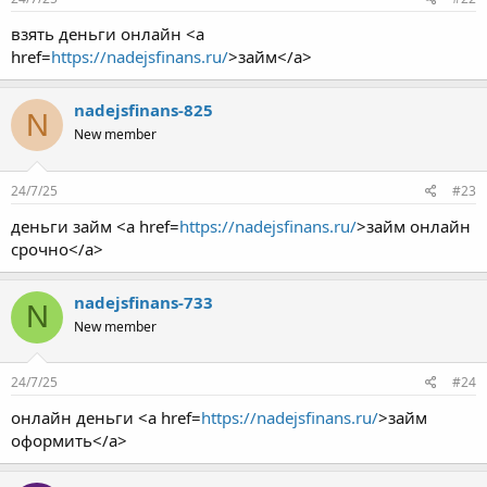
взять деньги онлайн <a
href=
https://nadejsfinans.ru/
>займ</a>
nadejsfinans-825
N
New member
24/7/25
#23
деньги займ <a href=
https://nadejsfinans.ru/
>займ онлайн
срочно</a>
nadejsfinans-733
N
New member
24/7/25
#24
онлайн деньги <a href=
https://nadejsfinans.ru/
>займ
оформить</a>