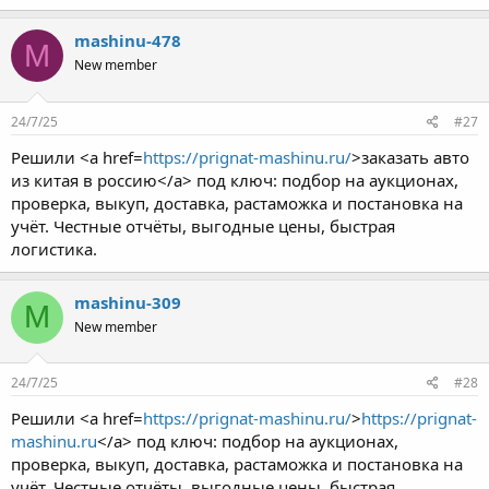
mashinu-478
M
New member
24/7/25
#27
Решили <a href=
https://prignat-mashinu.ru/
>заказать авто
из китая в россию</a> под ключ: подбор на аукционах,
проверка, выкуп, доставка, растаможка и постановка на
учёт. Честные отчёты, выгодные цены, быстрая
логистика.
mashinu-309
M
New member
24/7/25
#28
Решили <a href=
https://prignat-mashinu.ru/
>
https://prignat-
mashinu.ru
</a> под ключ: подбор на аукционах,
проверка, выкуп, доставка, растаможка и постановка на
учёт. Честные отчёты, выгодные цены, быстрая