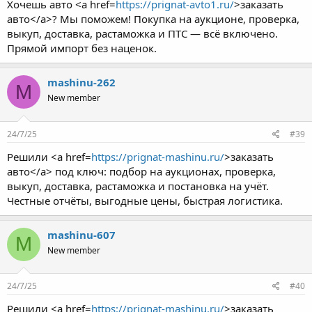
Хочешь авто <a href=
https://prignat-avto1.ru/
>заказать
авто</a>? Мы поможем! Покупка на аукционе, проверка,
выкуп, доставка, растаможка и ПТС — всё включено.
Прямой импорт без наценок.
mashinu-262
M
New member
24/7/25
#39
Решили <a href=
https://prignat-mashinu.ru/
>заказать
авто</a> под ключ: подбор на аукционах, проверка,
выкуп, доставка, растаможка и постановка на учёт.
Честные отчёты, выгодные цены, быстрая логистика.
mashinu-607
M
New member
24/7/25
#40
Решили <a href=
https://prignat-mashinu.ru/
>заказать