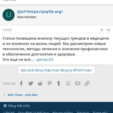
{[url=https://psylib.org/
U
New member
1/6/26
#2
Статья посвящена анализу текущих трендов в медицине
и их влиянию на жизнь людей. Мы рассмотрим новые
технологии, методы лечения и значение профилактики
в обеспечении долголетия и здоровья.
Это ещё не всё… -
детокс24
Bạn phải đăng nhập hoặc đăng ký để bình luận.
Facebook
Twitter
Reddit
Pinterest
Tumblr
WhatsApp
Email
Link
Chia sẻ:
Điện Thoại - Linh Kiện
Tiếng Việt (VN)
Liên hệ
Quy định và Nội quy
Privacy policy
Trợ giúp
Trang chủ