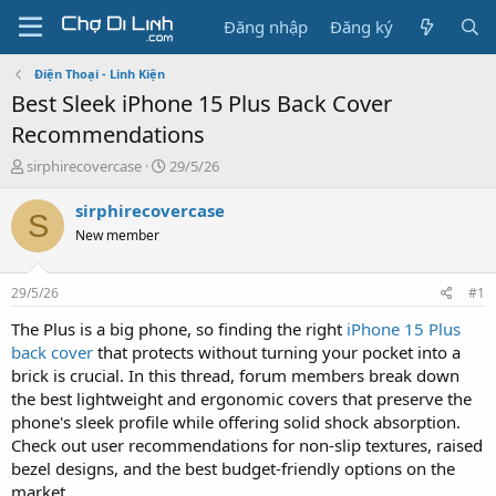
Đăng nhập
Đăng ký
Điện Thoại - Linh Kiện
Best Sleek iPhone 15 Plus Back Cover
Recommendations
T
N
sirphirecovercase
29/5/26
h
g
r
à
sirphirecovercase
S
e
y
New member
a
g
d
ử
s
i
29/5/26
#1
t
a
The Plus is a big phone, so finding the right
iPhone 15 Plus
r
back cover
that protects without turning your pocket into a
t
brick is crucial. In this thread, forum members break down
e
the best lightweight and ergonomic covers that preserve the
r
phone's sleek profile while offering solid shock absorption.
Check out user recommendations for non-slip textures, raised
bezel designs, and the best budget-friendly options on the
market.