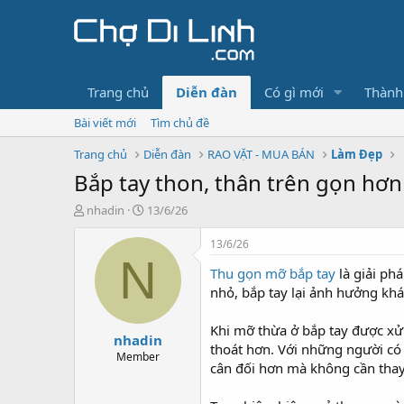
Trang chủ
Diễn đàn
Có gì mới
Thành
Bài viết mới
Tìm chủ đề
Trang chủ
Diễn đàn
RAO VẶT - MUA BÁN
Làm Đẹp
Bắp tay thon, thân trên gọn hơn
T
N
nhadin
13/6/26
h
g
r
à
13/6/26
e
y
N
Thu gọn mỡ bắp tay
là giải ph
a
g
d
ử
nhỏ, bắp tay lại ảnh hưởng khá 
s
i
t
Khi mỡ thừa ở bắp tay được xử 
nhadin
a
thoát hơn. Với những người có 
r
Member
cân đối hơn mà không cần thay
t
e