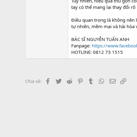
r
Tuy nhiên, hiệu quả thu gọn 
tay có thể mang lại thay đổi r
Điều quan trọng là không nên l
tự nhiên, mềm mại và hài hòa v
BÁC SĨ NGUYỄN TUẤN ANH
Fanpage:
https://www.facebo
HOTLINE: 0812 73 1515
Facebook
Twitter
Reddit
Pinterest
Tumblr
WhatsApp
Email
Link
Chia sẻ: