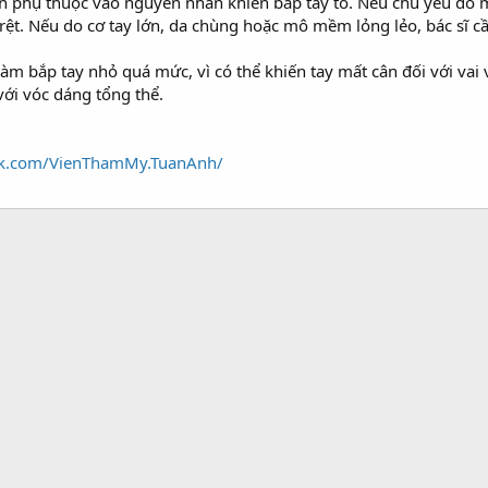
còn phụ thuộc vào nguyên nhân khiến bắp tay to. Nếu chủ yếu d
õ rệt. Nếu do cơ tay lớn, da chùng hoặc mô mềm lỏng lẻo, bác sĩ
àm bắp tay nhỏ quá mức, vì có thể khiến tay mất cân đối với va
ới vóc dáng tổng thể.
ok.com/VienThamMy.TuanAnh/