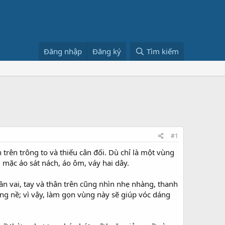
Đăng nhập
Đăng ký
Tìm kiếm
#1
trên trông to và thiếu cân đối. Dù chỉ là một vùng
i mặc áo sát nách, áo ôm, váy hai dây.
n vai, tay và thân trên cũng nhìn nhẹ nhàng, thanh
ặng nề; vì vậy, làm gọn vùng này sẽ giúp vóc dáng