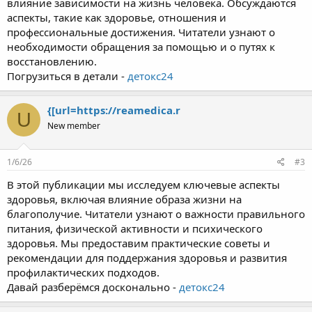
влияние зависимости на жизнь человека. Обсуждаются
аспекты, такие как здоровье, отношения и
профессиональные достижения. Читатели узнают о
необходимости обращения за помощью и о путях к
восстановлению.
Погрузиться в детали -
детокс24
{[url=https://reamedica.r
U
New member
1/6/26
#3
В этой публикации мы исследуем ключевые аспекты
здоровья, включая влияние образа жизни на
благополучие. Читатели узнают о важности правильного
питания, физической активности и психического
здоровья. Мы предоставим практические советы и
рекомендации для поддержания здоровья и развития
профилактических подходов.
Давай разберёмся досконально -
детокс24