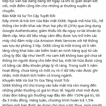
tiếp tục ván bài đang dang dở ngay cả khi bị gián đoạn kết
nối, một điểm cộng lớn cho những ai thường xuyên di
chuyển.
Bảo Mật Và Sự Tin Cậy Tuyệt Đối
Đây chính là trái tim của Bảo mật SX88. Ngoài mã hóa SSL, hệ
thống còn triển khai xác thực hai yếu tố (2FA) qua ứng dụng
Google Authenticator, giảm thiểu tối đa nguy cơ tài khoản bị
đánh cắp. Mọi dữ liệu nhạy cảm đều được lưu trữ trên các
máy chủ đám mây của Amazon Web Services với hệ thống
sao lưu dự phòng 3 lớp. SX88 cũng là một trong số ít nền
tảng công khai báo cáo kiểm toán an ninh hàng quý từ các
công ty độc lập như Veriff. Họ cam kết không bao giờ chia sẻ
thông tin người dùng cho bên thứ ba, một lời hứa được củng
cố bằng các điều khoản pháp lý rõ ràng. Trong suốt 5 năm
hoạt động, chưa từng có một vụ rò rỉ dữ liệu nào được ghi
nhận, một thành tích hiếm có trong ngành.
Khuyến Mãi Và Giá Trị Gia Tăng Vượt Trội
SX88 không chỉ chú trọng vào bảo mật mà còn mang đến
những phần thưởng có giá trị thực tế. Người chơi mới được
chào đón bằng gói thưởng nạp đầu lên đến 150% giá trị, tối
đa 3 triệu đồng. Hàng tuần, chương trình hoàn trả 1,5%
không giới hạn được áp dụng cho mọi cược thua, giúp người