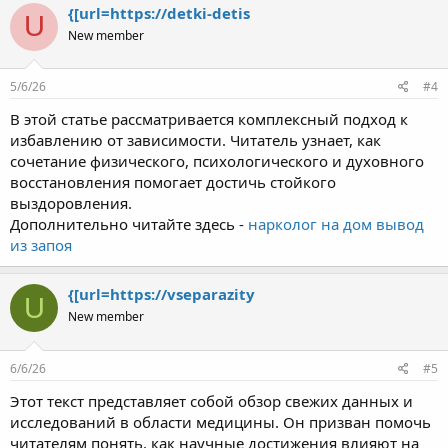
{[url=https://detki-detis
U
New member
5/6/26
#4
В этой статье рассматривается комплексный подход к
избавлению от зависимости. Читатель узнает, как
сочетание физического, психологического и духовного
восстановления помогает достичь стойкого
выздоровления.
Дополнительно читайте здесь -
нарколог на дом вывод
из запоя
{[url=https://vseparazity
U
New member
6/6/26
#5
Этот текст представляет собой обзор свежих данных и
исследований в области медицины. Он призван помочь
читателям понять, как научные достижения влияют на