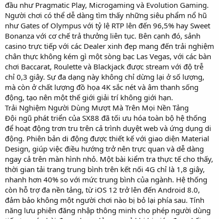
đầu như Pragmatic Play, Microgaming và Evolution Gaming.
Người chơi có thể dễ dàng tìm thấy những siêu phẩm nổ hũ
như Gates of Olympus với tỷ lệ RTP lên đến 96,5% hay Sweet
Bonanza với cơ chế trả thưởng liên tục. Bên cạnh đó, sảnh
casino trực tiếp với các Dealer xinh đẹp mang đến trải nghiệm
chân thực không kém gì một sòng bạc Las Vegas, với các bàn
chơi Baccarat, Roulette và Blackjack được stream với độ trễ
chỉ 0,3 giây. Sự đa dạng này không chỉ dừng lại ở số lượng,
mà còn ở chất lượng đồ họa 4K sắc nét và âm thanh sống
động, tạo nên một thế giới giải trí không giới hạn.
Trải Nghiệm Người Dùng Mượt Mà Trên Mọi Nền Tảng
Đội ngũ phát triển của SX88 đã tối ưu hóa toàn bộ hệ thống
để hoạt động trơn tru trên cả trình duyệt web và ứng dụng di
động. Phiên bản di động được thiết kế với giao diện Material
Design, giúp việc điều hướng trở nên trực quan và dễ dàng
ngay cả trên màn hình nhỏ. Một bài kiểm tra thực tế cho thấy,
thời gian tải trang trung bình trên kết nối 4G chỉ là 1,8 giây,
nhanh hơn 40% so với mức trung bình của ngành. Hệ thống
còn hỗ trợ đa nền tảng, từ iOS 12 trở lên đến Android 8.0,
đảm bảo không một người chơi nào bị bỏ lại phía sau. Tính
năng lưu phiên đăng nhập thông minh cho phép người dùng