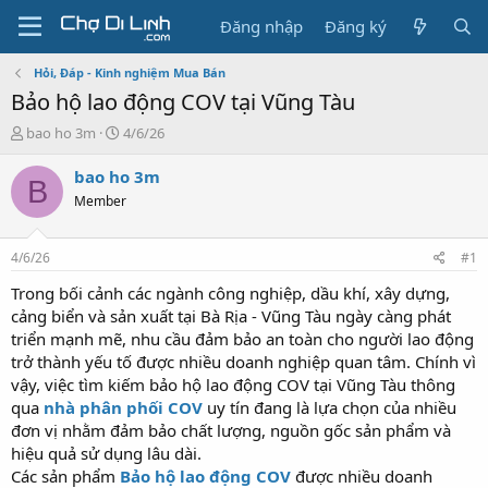
Đăng nhập
Đăng ký
Hỏi, Đáp - Kinh nghiệm Mua Bán
Bảo hộ lao động COV tại Vũng Tàu
T
N
bao ho 3m
4/6/26
h
g
r
à
bao ho 3m
B
e
y
Member
a
g
d
ử
s
i
4/6/26
#1
t
a
Trong bối cảnh các ngành công nghiệp, dầu khí, xây dựng,
r
cảng biển và sản xuất tại Bà Rịa - Vũng Tàu ngày càng phát
t
triển mạnh mẽ, nhu cầu đảm bảo an toàn cho người lao động
e
trở thành yếu tố được nhiều doanh nghiệp quan tâm. Chính vì
r
vậy, việc tìm kiếm bảo hộ lao động COV tại Vũng Tàu thông
qua
nhà phân phối COV
uy tín đang là lựa chọn của nhiều
đơn vị nhằm đảm bảo chất lượng, nguồn gốc sản phẩm và
hiệu quả sử dụng lâu dài.
Các sản phẩm
Bảo hộ lao động COV
được nhiều doanh