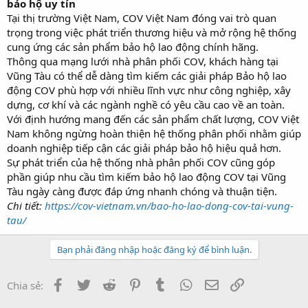
bảo hộ uy tín
Tại thị trường Việt Nam, COV Việt Nam đóng vai trò quan
trọng trong việc phát triển thương hiệu và mở rộng hệ thống
cung ứng các sản phẩm bảo hộ lao động chính hãng.
Thông qua mạng lưới nhà phân phối COV, khách hàng tại
Vũng Tàu có thể dễ dàng tìm kiếm các giải pháp Bảo hộ lao
động COV phù hợp với nhiều lĩnh vực như công nghiệp, xây
dựng, cơ khí và các ngành nghề có yêu cầu cao về an toàn.
Với định hướng mang đến các sản phẩm chất lượng, COV Việt
Nam không ngừng hoàn thiện hệ thống phân phối nhằm giúp
doanh nghiệp tiếp cận các giải pháp bảo hộ hiệu quả hơn.
Sự phát triển của hệ thống nhà phân phối COV cũng góp
phần giúp nhu cầu tìm kiếm bảo hộ lao động COV tại Vũng
Tàu ngày càng được đáp ứng nhanh chóng và thuận tiện.
Chi tiết:
https://cov-vietnam.vn/bao-ho-lao-dong-cov-tai-vung-
tau/
Bạn phải đăng nhập hoặc đăng ký để bình luận.
Facebook
Twitter
Reddit
Pinterest
Tumblr
WhatsApp
Email
Link
Chia sẻ: