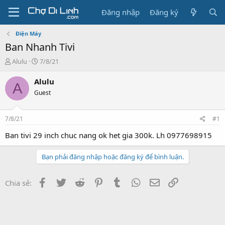
Đăng nhập
Đăng ký
Điện Máy
Ban Nhanh Tivi
T
N
Alulu
7/8/21
h
g
r
à
Alulu
A
e
y
Guest
a
g
d
ử
s
i
7/8/21
#1
t
a
Ban tivi 29 inch chuc nang ok het gia 300k. Lh 0977698915
r
t
Bạn phải đăng nhập hoặc đăng ký để bình luận.
e
r
Facebook
Twitter
Reddit
Pinterest
Tumblr
WhatsApp
Email
Link
Chia sẻ: