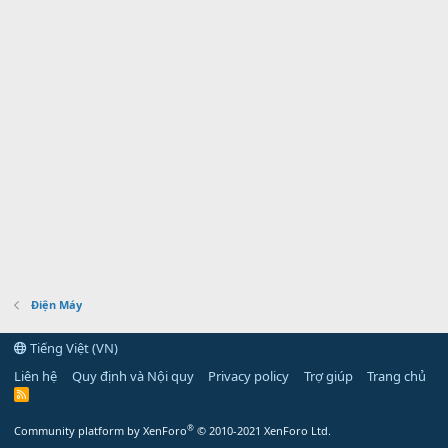
Điện Máy
Tiếng Việt (VN)
Liên hệ
Quy định và Nội quy
Privacy policy
Trợ giúp
Trang chủ
R
S
S
®
Community platform by XenForo
© 2010-2021 XenForo Ltd.