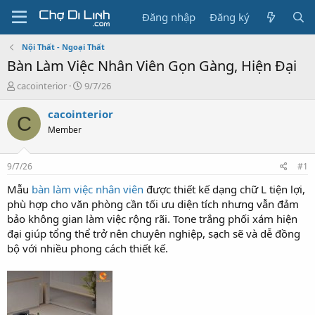
Đăng nhập
Đăng ký
Nội Thất - Ngoại Thất
Bàn Làm Việc Nhân Viên Gọn Gàng, Hiện Đại
T
N
cacointerior
9/7/26
h
g
r
à
cacointerior
C
e
y
Member
a
g
d
ử
s
i
9/7/26
#1
t
a
Mẫu
bàn làm việc nhân viên
được thiết kế dạng chữ L tiện lợi,
r
phù hợp cho văn phòng cần tối ưu diện tích nhưng vẫn đảm
t
bảo không gian làm việc rộng rãi. Tone trắng phối xám hiện
e
đại giúp tổng thể trở nên chuyên nghiệp, sạch sẽ và dễ đồng
r
bộ với nhiều phong cách thiết kế.