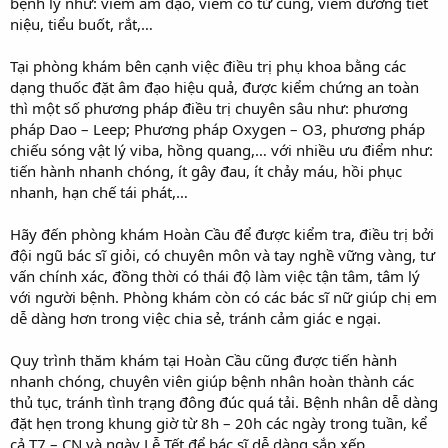
bệnh lý như: viêm âm đạo, viêm cổ tử cung, viêm đường tiết
niệu, tiểu buốt, rắt,…
Tại phòng khám bên cạnh việc điều trị phụ khoa bằng các
dạng thuốc đặt âm đạo hiệu quả, được kiểm chứng an toàn
thì một số phương pháp điều trị chuyên sâu như: phương
pháp Dao – Leep; Phương pháp Oxygen – O3, phương pháp
chiếu sóng vật lý viba, hồng quang,… với nhiều ưu điểm như:
tiến hành nhanh chóng, ít gây đau, ít chảy máu, hồi phục
nhanh, hạn chế tái phát,…
Hãy đến phòng khám Hoàn Cầu để được kiểm tra, điều trị bởi
đội ngũ bác sĩ giỏi, có chuyên môn và tay nghề vững vàng, tư
vấn chính xác, đồng thời có thái độ làm việc tận tâm, tâm lý
với người bệnh. Phòng khám còn có các bác sĩ nữ giúp chị em
dễ dàng hơn trong việc chia sẻ, tránh cảm giác e ngại.
Quy trình thăm khám tại Hoàn Cầu cũng được tiến hành
nhanh chóng, chuyên viên giúp bệnh nhân hoàn thành các
thủ tục, tránh tình trạng đông đúc quá tải. Bệnh nhân dễ dàng
đặt hẹn trong khung giờ từ 8h – 20h các ngày trong tuần, kể
cả T7 – CN và ngày Lễ Tết để bác sĩ dễ dàng sắp xếp.