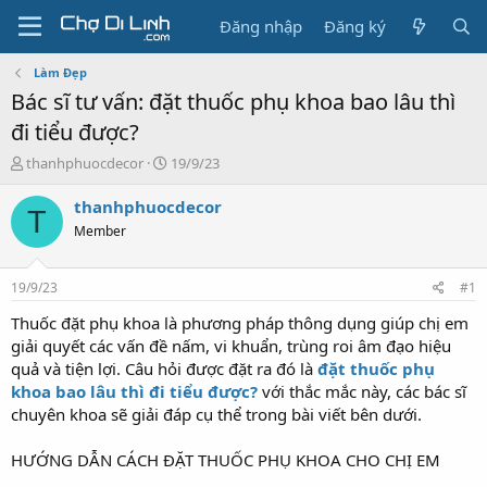
Đăng nhập
Đăng ký
Làm Đẹp
Bác sĩ tư vấn: đặt thuốc phụ khoa bao lâu thì
đi tiểu được?
T
N
thanhphuocdecor
19/9/23
h
g
r
à
thanhphuocdecor
T
e
y
Member
a
g
d
ử
s
i
19/9/23
#1
t
a
Thuốc đặt phụ khoa là phương pháp thông dụng giúp chị em
r
giải quyết các vấn đề nấm, vi khuẩn, trùng roi âm đạo hiệu
t
quả và tiện lợi. Câu hỏi được đặt ra đó là
đặt thuốc phụ
e
khoa bao lâu thì đi tiểu được?
với thắc mắc này, các bác sĩ
r
chuyên khoa sẽ giải đáp cụ thể trong bài viết bên dưới.
HƯỚNG DẪN CÁCH ĐẶT THUỐC PHỤ KHOA CHO CHỊ EM