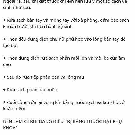
Ngoài ra, sau khi đặt thuốc chị em nên lưu ý một số cách vệ
sinh như sau:
+ Rửa sạch bàn tay và móng tay với xà phòng, đảm bảo sạch
khuẩn trước khi tiến hành vệ sinh
+ Thoa đều dung dịch phụ nữ phù hợp vào lòng bàn tay để
tạo bọt
+ Thoa dung dịch rửa sạch phần môi lớn và môi bé của âm
đạo
+ Sau đó rửa tiếp phần bẹn và lông mu
+ Rửa sạch phần hậu môn
+ Cuối cùng rửa lại vùng kín bằng nước sạch và lau khô với
khăn mềm
NÊN LÀM GÌ KHI ĐANG ĐIỀU TRỊ BẰNG THUỐC ĐẶT PHỤ
KHOA?