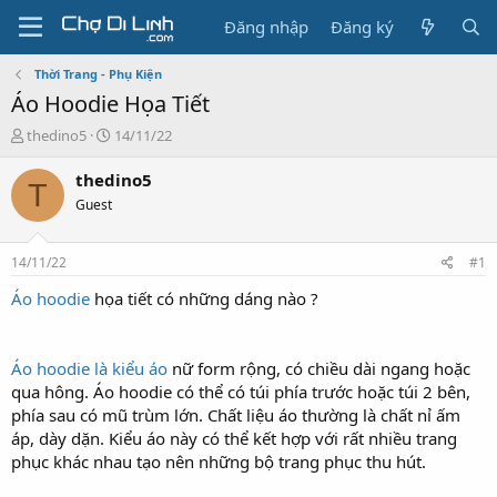
Đăng nhập
Đăng ký
Thời Trang - Phụ Kiện
Áo Hoodie Họa Tiết
T
N
thedino5
14/11/22
h
g
r
à
thedino5
T
e
y
Guest
a
g
d
ử
s
i
14/11/22
#1
t
a
Áo hoodie
họa tiết có những dáng nào ?
r
t
e
Áo hoodie là kiểu áo
nữ form rộng, có chiều dài ngang hoặc
r
qua hông. Áo hoodie có thể có túi phía trước hoặc túi 2 bên,
phía sau có mũ trùm lớn. Chất liệu áo thường là chất nỉ ấm
áp, dày dặn. Kiểu áo này có thể kết hợp với rất nhiều trang
phục khác nhau tạo nên những bộ trang phục thu hút.