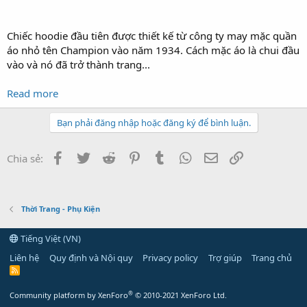
Chiếc hoodie đầu tiên được thiết kế từ công ty may mặc quần
áo nhỏ tên Champion vào năm 1934. Cách mặc áo là chui đầu
vào và nó đã trở thành trang...
Read more
Bạn phải đăng nhập hoặc đăng ký để bình luận.
Facebook
Twitter
Reddit
Pinterest
Tumblr
WhatsApp
Email
Link
Chia sẻ:
Thời Trang - Phụ Kiện
Tiếng Việt (VN)
Liên hệ
Quy định và Nội quy
Privacy policy
Trợ giúp
Trang chủ
R
S
S
®
Community platform by XenForo
© 2010-2021 XenForo Ltd.