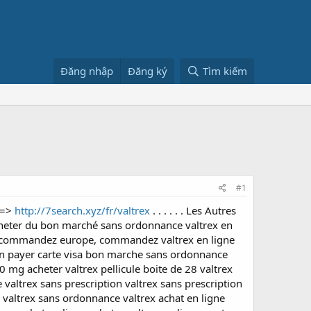
Đăng nhập
Đăng ký
Tìm kiếm
#1
==>
http://7search.xyz/fr/valtrex
. . . . . . Les Autres
heter du bon marché sans ordonnance valtrex en
rex commandez europe, commandez valtrex en ligne
in payer carte visa bon marche sans ordonnance
 mg acheter valtrex pellicule boite de 28 valtrex
valtrex sans prescription valtrex sans prescription
r valtrex sans ordonnance valtrex achat en ligne