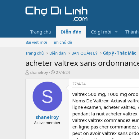
Trang chủ
Diễn đàn
Có gì mới
Thành
Bài viết mới
Tìm chủ đề
Trang chủ
Diễn đàn
BAN QUẢN LÝ
Góp ý - Thắc Mắc
acheter valtrex sans ordonnanc
T
N
shanelroy
27/4/24
h
g
r
à
27/4/24
e
y
S
valtrex 500 mg, 1000 mg ordon
a
g
d
ử
Noms De Valtrex: Actaval valt
s
i
ligne examen, acheter valtrex,
t
pendant la nuit acheter valtr
shanelroy
a
valtrex valtrex commandez europ
r
Active member
en ligne pas cher commandez va
t
peut on avoir valtrex sans ordo
e