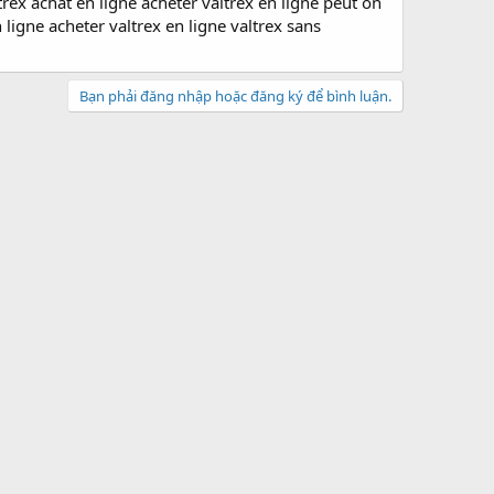
ltrex achat en ligne acheter valtrex en ligne peut on
 ligne acheter valtrex en ligne valtrex sans
Bạn phải đăng nhập hoặc đăng ký để bình luận.