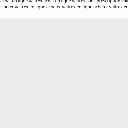
 achat en ligne valtrex achat en ligne valtrex sans prescription va
heter valtrex en ligne acheter valtrex en ligne acheter valtrex en