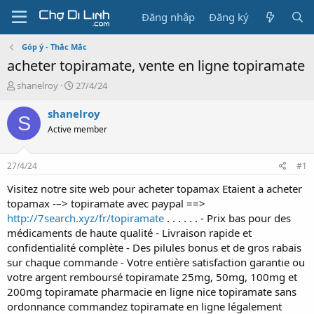
Đăng nhập
Đăng ký
Góp ý - Thắc Mắc
acheter topiramate, vente en ligne topiramate
T
N
shanelroy
27/4/24
h
g
r
à
shanelroy
S
e
y
Active member
a
g
d
ử
s
i
27/4/24
#1
t
a
Visitez notre site web pour acheter topamax Etaient a acheter
r
topamax -–> topiramate avec paypal ==>
t
http://7search.xyz/fr/topiramate
. . . . . . - Prix bas pour des
e
médicaments de haute qualité - Livraison rapide et
r
confidentialité complète - Des pilules bonus et de gros rabais
sur chaque commande - Votre entière satisfaction garantie ou
votre argent remboursé topiramate 25mg, 50mg, 100mg et
200mg topiramate pharmacie en ligne nice topiramate sans
ordonnance commandez topiramate en ligne légalement