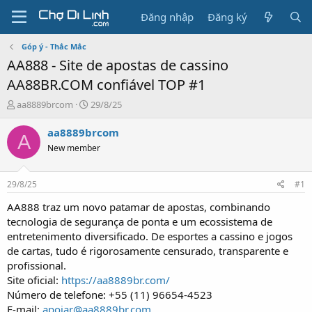
Đăng nhập
Đăng ký
Góp ý - Thắc Mắc
AA888 - Site de apostas de cassino
AA88BR.COM confiável TOP #1
T
N
aa8889brcom
29/8/25
h
g
r
à
aa8889brcom
A
e
y
New member
a
g
d
ử
s
i
29/8/25
#1
t
a
AA888 traz um novo patamar de apostas, combinando
r
tecnologia de segurança de ponta e um ecossistema de
t
entretenimento diversificado. De esportes a cassino e jogos
e
de cartas, tudo é rigorosamente censurado, transparente e
r
profissional.
Site oficial:
https://aa8889br.com/
Número de telefone: +55 (11) 96654-4523
E-mail:
apoiar@aa8889br.com