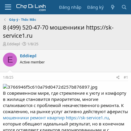
Đăng nhập
Đăng ký
Góp ý - Thắc Mắc
8 (499) 520-47-70 мошенники https://sk-
service1.ru
T
N
Eddiepl
1/8/25
h
g
r
à
Eddiepl
E
e
y
Active member
a
g
d
ử
s
i
1/8/25
#1
t
a
r
В современном мире, где стремление к уюту и комфорту
t
в жилище становится приоритетом, многие
e
сталкиваются с проблемой некачественного ремонта. К
r
сожалению, на рынке услуг активно действуют аферисты
мошенники ремонт квартир https://sk-service1.ru
,
которые обещают идеальный результат, но в конечном
итоге оставляют клиентов разочарованными и с