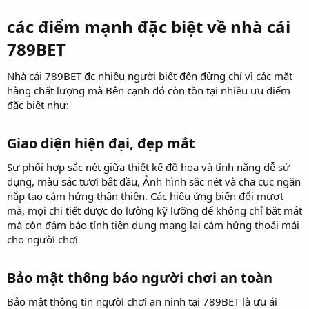
các điểm mạnh đặc biệt về nhà cái
789BET​
Nhà cái 789BET đc nhiều người biết đến đừng chỉ vì các mặt
hàng chất lượng mà Bên cạnh đó còn tồn tại nhiều ưu điểm
đặc biệt như:
Giao diện hiện đại, đẹp mắt​
Sự phối hợp sắc nét giữa thiết kế đồ họa và tính năng dễ sử
dụng, màu sắc tươi bắt đầu, Ảnh hình sắc nét và cha cục ngăn
nắp tạo cảm hứng thân thiện. Các hiệu ứng biến đổi mượt
mà, mọi chi tiết được đo lường kỹ lưỡng để không chỉ bắt mắt
mà còn đảm bảo tính tiện dụng mang lại cảm hứng thoải mái
cho người chơi
Bảo mật thông báo người chơi an toàn​
Bảo mật thông tin người chơi an ninh tại 789BET là ưu ái