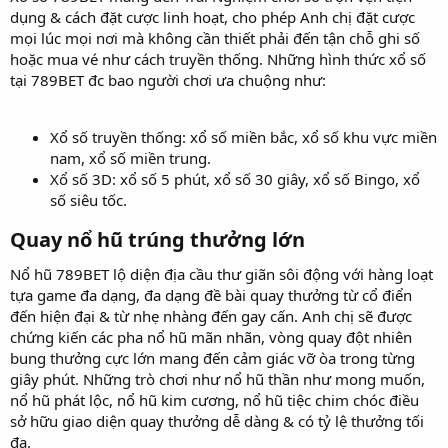
dụng & cách đặt cược linh hoạt, cho phép Anh chị đặt cược
mọi lúc mọi nơi mà không cần thiết phải đến tận chỗ ghi số
hoặc mua vé như cách truyền thống. Những hình thức xổ số
tại 789BET đc bao người chơi ưa chuộng như:
Xổ số truyền thống: xổ số miền bắc, xổ số khu vực miền
nam, xổ số miền trung.
Xổ số 3D: xổ số 5 phút, xổ số 30 giây, xổ số Bingo, xổ
số siêu tốc.
Quay nổ hũ trúng thưởng lớn​
Nổ hũ 789BET lộ diện địa cầu thư giãn sôi động với hàng loạt
tựa game đa dạng, đa dạng đề bài quay thưởng từ cổ điển
đến hiện đại & từ nhẹ nhàng đến gay cấn. Anh chị sẽ được
chứng kiến các pha nổ hũ mãn nhãn, vòng quay đột nhiên
bung thưởng cực lớn mang đến cảm giác vỡ òa trong từng
giây phút. Những trò chơi như nổ hũ thần như mong muốn,
nổ hũ phát lộc, nổ hũ kim cương, nổ hũ tiệc chim chóc điều
sở hữu giao diện quay thưởng dễ dàng & có tỷ lệ thưởng tối
đa.