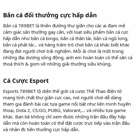
Bắn cá đổi thưởng cực hấp dẫn​
Bắn cá 789BET là thiên đường thư giãn cho các ai đam mê
cảm giác săn thưởng gay cấn, với loạt siêu phẩm bắn cá cực
hấp dẫn như bắn cá bingo, bắn cá thần tài, bắn cá ngũ long,
bắn cá phát tài… và hàng trăm trò chơi bắn cá khác biệt khác
đang đợi người chơi trải nghiệm. Mỗi ải chơi là một trong
những đại dương sống động, anh em hoàn toàn có thể săn cá
thoả thích & gom về những giải thưởng siêu khủng.
Cá Cược Esport​
Esports 789BET lộ diện thế giới cá cược Thể Thao điện tử
mang tính chất thư giãn cực cao, nơi người chơi dễ dàng
tham gia đánh bài các tựa game nổi bật như liên minh huyền
thoại, Dota 2, CS:GO, PUBG, Valorant,… và nhiều tựa game
khác. Bạn bè không chỉ xem được những trận đấu đầy hấp
dẫn mà còn hoàn toàn có thể đặt cược trực tiếp vào trận đấu
và nhận đc tiền thưởng cực hấp dẫn.