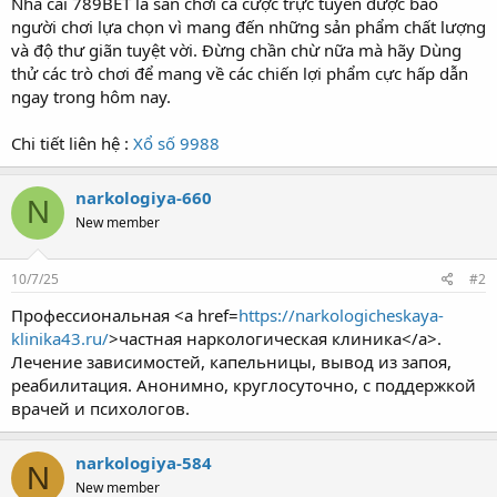
Nhà cái 789BET là sân chơi cá cược trực tuyến được bao
người chơi lựa chọn vì mang đến những sản phẩm chất lượng
và độ thư giãn tuyệt vời. Đừng chần chừ nữa mà hãy Dùng
thử các trò chơi để mang về các chiến lợi phẩm cực hấp dẫn
ngay trong hôm nay.
Chi tiết liên hệ :
Xổ số 9988
narkologiya-660
N
New member
10/7/25
#2
Профессиональная <a href=
https://narkologicheskaya-
klinika43.ru/
>частная наркологическая клиника</a>.
Лечение зависимостей, капельницы, вывод из запоя,
реабилитация. Анонимно, круглосуточно, с поддержкой
врачей и психологов.
narkologiya-584
N
New member