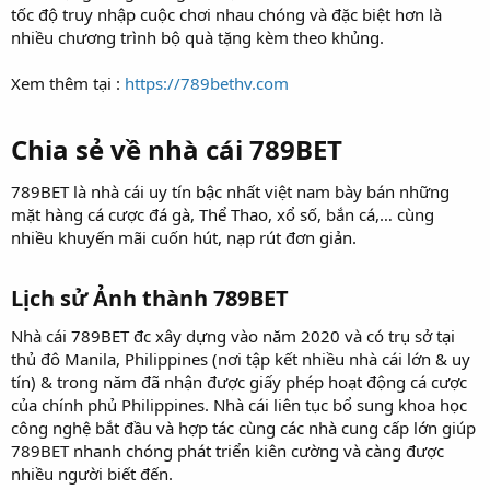
tốc độ truy nhập cuộc chơi nhau chóng và đặc biệt hơn là
nhiều chương trình bộ quà tặng kèm theo khủng.
Xem thêm tại :
https://789bethv.com
Chia sẻ về nhà cái 789BET​
789BET là nhà cái uy tín bậc nhất việt nam bày bán những
mặt hàng cá cược đá gà, Thể Thao, xổ số, bắn cá,… cùng
nhiều khuyến mãi cuốn hút, nạp rút đơn giản.
Lịch sử Ảnh thành 789BET​
Nhà cái 789BET đc xây dựng vào năm 2020 và có trụ sở tại
thủ đô Manila, Philippines (nơi tập kết nhiều nhà cái lớn & uy
tín) & trong năm đã nhận được giấy phép hoạt động cá cược
của chính phủ Philippines. Nhà cái liên tục bổ sung khoa học
công nghệ bắt đầu và hợp tác cùng các nhà cung cấp lớn giúp
789BET nhanh chóng phát triển kiên cường và càng được
nhiều người biết đến.