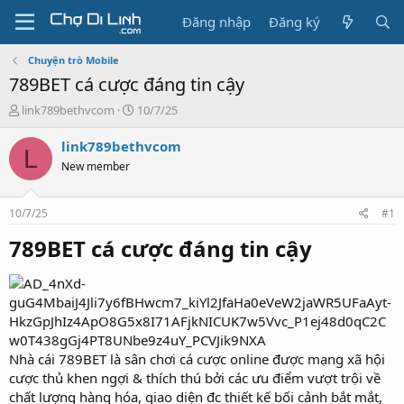
Đăng nhập
Đăng ký
Chuyện trò Mobile
789BET cá cược đáng tin cậy
T
N
link789bethvcom
10/7/25
h
g
r
à
link789bethvcom
L
e
y
New member
a
g
d
ử
s
i
10/7/25
#1
t
a
789BET cá cược đáng tin cậy​
r
t
e
r
Nhà cái 789BET là sân chơi cá cược online được mạng xã hội
cược thủ khen ngợi & thích thú bởi các ưu điểm vượt trội về
chất lượng hàng hóa, giao diện đc thiết kế bối cảnh bắt mắt,