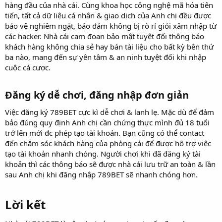
hàng đầu của nhà cái. Cùng khoa học công nghệ mã hóa tiên
tiến, tất cả dữ liệu cá nhân & giao dịch của Anh chị đều được
bảo vệ nghiêm ngặt, bảo đảm không bị rò rỉ giỏi xâm nhập từ
các hacker. Nhà cái cam đoan bảo mật tuyệt đối thông báo
khách hàng không chia sẻ hay bán tài liệu cho bất kỳ bên thứ
ba nào, mang đến sự yên tâm & an ninh tuyệt đối khi nhập
cuộc cá cược.
Đăng ký dễ chơi, đăng nhập đơn giản​
Việc đăng ký 789BET cực kì dễ chơi & lanh lẹ. Mặc dù để đảm
bảo đúng quy định Anh chị cần chứng thực mình đủ 18 tuổi
trở lên mới đc phép tạo tài khoản. Bạn cũng có thể contact
đến chăm sóc khách hàng của phòng cái để được hỗ trợ việc
tạo tài khoản nhanh chóng. Người chơi khi đã đăng ký tài
khoản thì các thông báo sẽ được nhà cái lưu trữ an toàn & lần
sau Anh chị khi đăng nhập 789BET sẽ nhanh chóng hơn.
Lời kết​