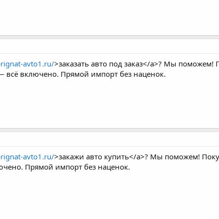
prignat-avto1.ru/
>заказать авто под заказ</a>? Мы поможем! 
 — всё включено. Прямой импорт без наценок.
prignat-avto1.ru/
>закажи авто купить</a>? Мы поможем! Покуп
ючено. Прямой импорт без наценок.