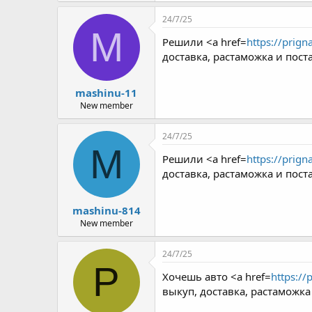
r
24/7/25
M
Решили <a href=
https://prign
доставка, растаможка и пост
mashinu-11
New member
24/7/25
M
Решили <a href=
https://prign
доставка, растаможка и пост
mashinu-814
New member
24/7/25
P
Хочешь авто <a href=
https://
выкуп, доставка, растаможк