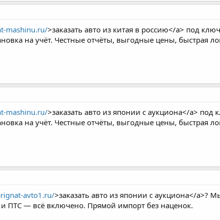
at-mashinu.ru/
>заказать авто из китая в россию</a> под ключ
ановка на учёт. Честные отчёты, выгодные цены, быстрая ло
at-mashinu.ru/
>заказать авто из японии с аукциона</a> под 
ановка на учёт. Честные отчёты, выгодные цены, быстрая ло
prignat-avto1.ru/
>заказать авто из японии с аукциона</a>? М
а и ПТС — всё включено. Прямой импорт без наценок.