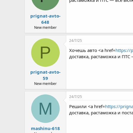
растаможка и ПТС — всё вкл
prignat-avto-
648
New member
24/7/25
P
Хочешь авто <a href=
https://
доставка, растаможка и ПТС
prignat-avto-
59
New member
24/7/25
M
Решили <a href=
https://prign
доставка, растаможка и пост
mashinu-618