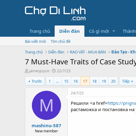
Trang chủ
Diễn đàn
Có gì mới
Thành
Bài viết mới
Tìm chủ đề
Trang chủ
Diễn đàn
RAO VẶT - MUA BÁN
Đào Tạo - K
7 Must-Have Traits of Case Stud
T
N
jamesjoyce
22/7/23
h
g
Trước
1
…
15
16
17
18
19
20
Tiếp
r
à
e
y
a
g
24/7/25
d
ử
M
Решили <a href=
https://prign
s
i
t
растаможка и постановка на 
a
r
mashinu-587
t
e
New member