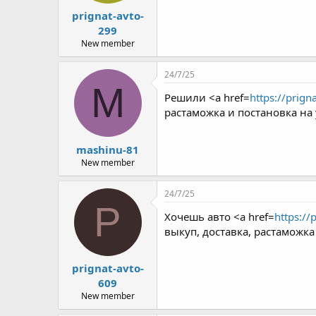
prignat-avto-
299
New member
24/7/25
M
Решили <a href=
https://prign
растаможка и постановка на 
mashinu-81
New member
24/7/25
P
Хочешь авто <a href=
https://
выкуп, доставка, растаможк
prignat-avto-
609
New member