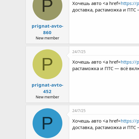
P
Хочешь авто <a href=
https://
доставка, растаможка и ПТС
prignat-avto-
860
New member
24/7/25
P
Хочешь авто <a href=
https://
растаможка и ПТС — всё вкл
prignat-avto-
452
New member
24/7/25
P
Хочешь авто <a href=
https://
доставка, растаможка и ПТС