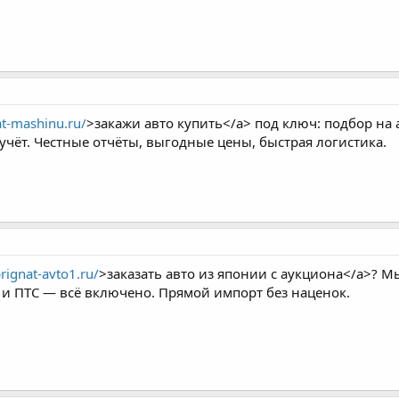
at-mashinu.ru/
>закажи авто купить</a> под ключ: подбор на 
учёт. Честные отчёты, выгодные цены, быстрая логистика.
prignat-avto1.ru/
>заказать авто из японии с аукциона</a>? М
а и ПТС — всё включено. Прямой импорт без наценок.