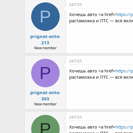
24/7/25
P
Хочешь авто <a href=
https://
растаможка и ПТС — всё вкл
prignat-avto-
213
New member
24/7/25
P
Хочешь авто <a href=
https://
растаможка и ПТС — всё вкл
prignat-avto-
303
New member
24/7/25
P
Хочешь авто <a href=
https://