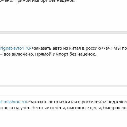
ючено. Прямой импорт без наценок.
prignat-avto1.ru/
>заказать авто из китая в россию</a>? Мы п
 — всё включено. Прямой импорт без наценок.
at-mashinu.ru/
>заказать авто из китая в россию</a> под ключ
ановка на учёт. Честные отчёты, выгодные цены, быстрая ло