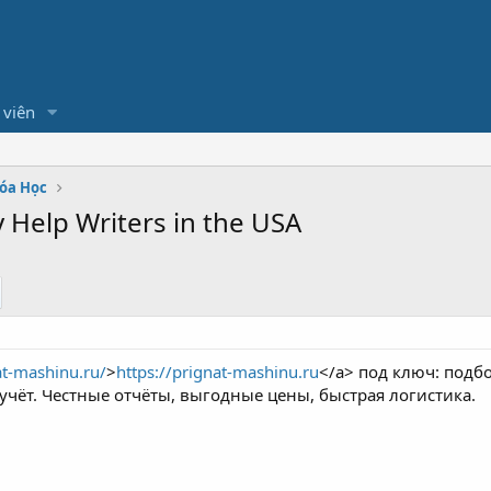
 viên
hóa Học
y Help Writers in the USA
at-mashinu.ru/
>
https://prignat-mashinu.ru
</a> под ключ: подбо
учёт. Честные отчёты, выгодные цены, быстрая логистика.