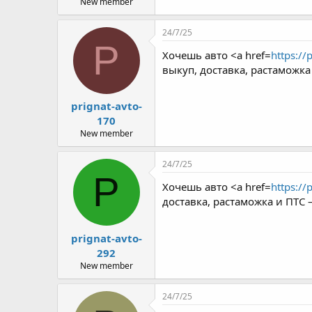
New member
24/7/25
P
Хочешь авто <a href=
https://
выкуп, доставка, растаможк
prignat-avto-
170
New member
24/7/25
P
Хочешь авто <a href=
https://
доставка, растаможка и ПТС
prignat-avto-
292
New member
24/7/25