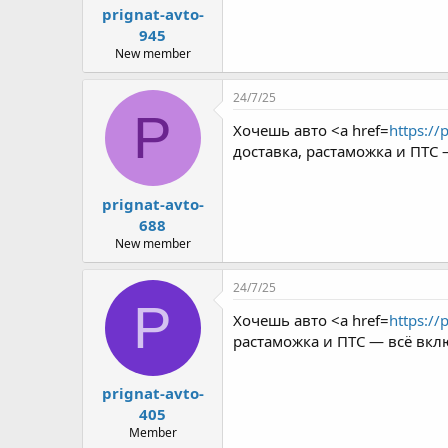
prignat-avto-
945
New member
24/7/25
P
Хочешь авто <a href=
https://
доставка, растаможка и ПТС
prignat-avto-
688
New member
24/7/25
P
Хочешь авто <a href=
https://
растаможка и ПТС — всё вкл
prignat-avto-
405
Member