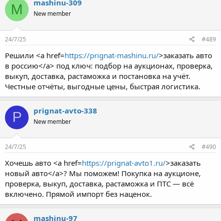
mashinu-309
M
New member
24/7/25
#489
Решили <a href=
https://prignat-mashinu.ru/
>заказать авто
в россию</a> под ключ: подбор на аукционах, проверка,
выкуп, доставка, растаможка и постановка на учёт.
Честные отчёты, выгодные цены, быстрая логистика.
prignat-avto-338
P
New member
24/7/25
#490
Хочешь авто <a href=
https://prignat-avto1.ru/
>заказать
новый авто</a>? Мы поможем! Покупка на аукционе,
проверка, выкуп, доставка, растаможка и ПТС — всё
включено. Прямой импорт без наценок.
mashinu-97