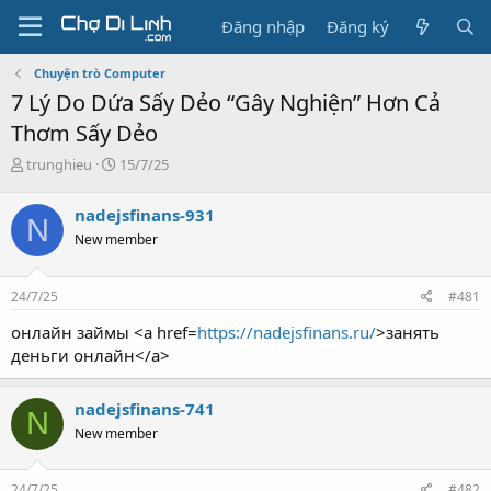
Đăng nhập
Đăng ký
Chuyện trò Computer
7 Lý Do Dứa Sấy Dẻo “Gây Nghiện” Hơn Cả
Thơm Sấy Dẻo
T
N
trunghieu
15/7/25
h
g
r
à
nadejsfinans-931
N
e
y
New member
a
g
d
ử
s
i
24/7/25
#481
t
a
онлайн займы <a href=
https://nadejsfinans.ru/
>занять
r
деньги онлайн</a>
t
e
r
nadejsfinans-741
N
New member
24/7/25
#482