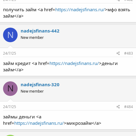
получить займ <a href=
https://nadejsfinans.ru/
>мфо взять
займ</a>
nadejsfinans-442
N
New member
24/7/25
#483
займ кредит <a href=
https://nadejsfinans.ru/
>деньги
займ</a>
nadejsfinans-320
N
New member
24/7/25
#484
займы деньги <a
href=
https://nadejsfinans.ru/
>микрозайм</a>