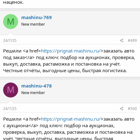
наценок.
mashinu-769
M
New member
24/7/25
#499
Решили <a href=
https://prignat-mashinu.ru/
>заказать авто
под заказ</a> под ключ: подбор на аукционах, проверка,
выкуп, доставка, растаможка и постановка на учёт.
Честные отчёты, выгодные цены, быстрая логистика.
mashinu-478
M
New member
24/7/25
#500
Решили <a href=
https://prignat-mashinu.ru/
>заказать авто
с аукциона</a> под ключ: подбор на аукционах,
проверка, выкуп, доставка, растаможка и постановка на
учёт. Честные отчёты, выгодные цены, быстрая