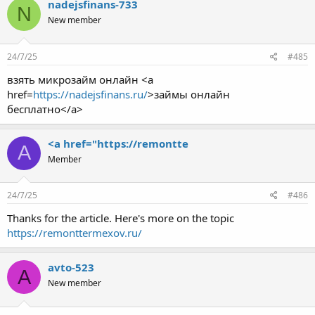
nadejsfinans-733
N
New member
24/7/25
#485
взять микрозайм онлайн <a
href=
https://nadejsfinans.ru/
>займы онлайн
бесплатно</a>
<a href="https://remontte
A
Member
24/7/25
#486
Thanks for the article. Here's more on the topic
https://remonttermexov.ru/
avto-523
A
New member