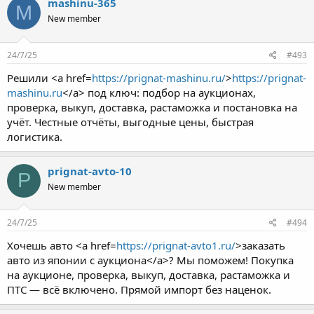
mashinu-365
M
New member
24/7/25
#493
Решили <a href=
https://prignat-mashinu.ru/
>
https://prignat-
mashinu.ru
</a> под ключ: подбор на аукционах,
проверка, выкуп, доставка, растаможка и постановка на
учёт. Честные отчёты, выгодные цены, быстрая
логистика.
prignat-avto-10
P
New member
24/7/25
#494
Хочешь авто <a href=
https://prignat-avto1.ru/
>заказать
авто из японии с аукциона</a>? Мы поможем! Покупка
на аукционе, проверка, выкуп, доставка, растаможка и
ПТС — всё включено. Прямой импорт без наценок.