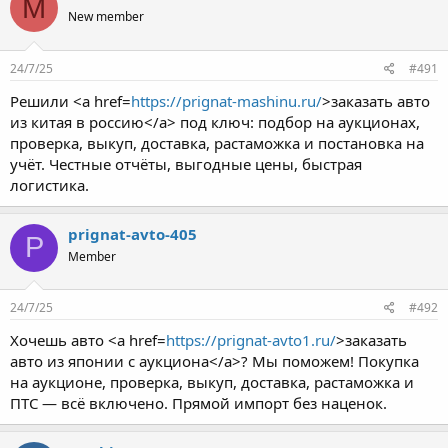
M
New member
24/7/25
#491
Решили <a href=
https://prignat-mashinu.ru/
>заказать авто
из китая в россию</a> под ключ: подбор на аукционах,
проверка, выкуп, доставка, растаможка и постановка на
учёт. Честные отчёты, выгодные цены, быстрая
логистика.
prignat-avto-405
P
Member
24/7/25
#492
Хочешь авто <a href=
https://prignat-avto1.ru/
>заказать
авто из японии с аукциона</a>? Мы поможем! Покупка
на аукционе, проверка, выкуп, доставка, растаможка и
ПТС — всё включено. Прямой импорт без наценок.