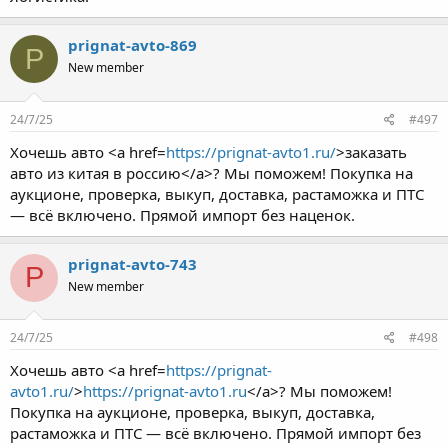
prignat-avto-869
P
New member
24/7/25
#497
Хочешь авто <a href=
https://prignat-avto1.ru/
>заказать
авто из китая в россию</a>? Мы поможем! Покупка на
аукционе, проверка, выкуп, доставка, растаможка и ПТС
— всё включено. Прямой импорт без наценок.
prignat-avto-743
P
New member
24/7/25
#498
Хочешь авто <a href=
https://prignat-
avto1.ru/
>
https://prignat-avto1.ru
</a>? Мы поможем!
Покупка на аукционе, проверка, выкуп, доставка,
растаможка и ПТС — всё включено. Прямой импорт без