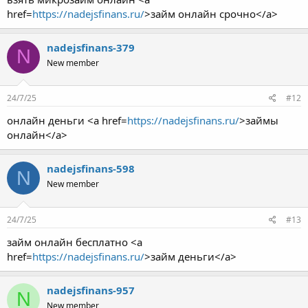
href=
https://nadejsfinans.ru/
>займ онлайн срочно</a>
nadejsfinans-379
N
New member
24/7/25
#12
онлайн деньги <a href=
https://nadejsfinans.ru/
>займы
онлайн</a>
nadejsfinans-598
N
New member
24/7/25
#13
займ онлайн бесплатно <a
href=
https://nadejsfinans.ru/
>займ деньги</a>
nadejsfinans-957
N
New member