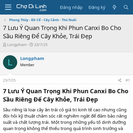
Đăng nhập
Đăng ký
Phong Thủy - Đồ Cổ - Cây Cảnh - Thú Nuôi
7 Lưu Ý Quan Trọng Khi Phun Canxi Bo Cho
Sầu Riêng Để Cây Khỏe, Trái Đẹp
T
N
Longpham
23/7/25
h
g
r
à
Longpham
L
e
y
Member
a
g
d
ử
s
i
23/7/25
#1
t
a
7 Lưu Ý Quan Trọng Khi Phun Canxi Bo Cho
r
t
Sầu Riêng Để Cây Khỏe, Trái Đẹp
e
r
Sầu riêng là loại cây ăn trái có giá trị kinh tế cao nhưng cũng
đòi hỏi kỹ thuật chăm sóc rất nghiêm ngặt để đảm bảo năng
suất và chất lượng trái. Một trong những yếu tố dinh dưỡng
quan trọng không thể thiếu trong quá trình sinh trưởng và