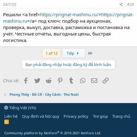
24/7/25
#20
Решили <a href=
https://prignat-mashinu.ru/
>
https://prignat-
mashinu.ru
</a> под ключ: подбор на аукционах,
проверка, выкуп, доставка, растаможка и постановка на
учёт. Честные отчёты, выгодные цены, быстрая
логистика.
Last
1 of 12
Tiếp
Bạn phải đăng nhập hoặc đăng ký để bình luận.
Facebook
Twitter
Reddit
Pinterest
Tumblr
WhatsApp
Email
Link
Chia sẻ:
Phong Thủy - Đồ Cổ - Cây Cảnh - Thú Nuôi
Tiếng Việt (VN)
Liên hệ
Quy định và Nội quy
Privacy policy
Trợ giúp
Trang chủ
R
S
S
®
Community platform by XenForo
© 2010-2021 XenForo Ltd.