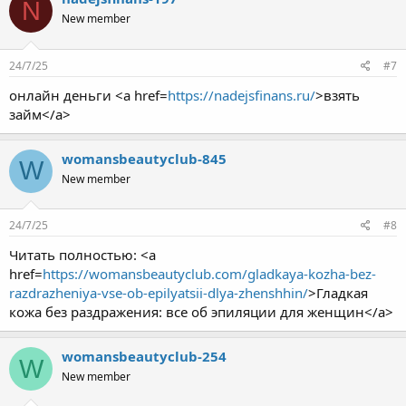
N
New member
24/7/25
#7
онлайн деньги <a href=
https://nadejsfinans.ru/
>взять
займ</a>
womansbeautyclub-845
W
New member
24/7/25
#8
Читать полностью: <a
href=
https://womansbeautyclub.com/gladkaya-kozha-bez-
razdrazheniya-vse-ob-epilyatsii-dlya-zhenshhin/
>Гладкая
кожа без раздражения: все об эпиляции для женщин</a>
womansbeautyclub-254
W
New member