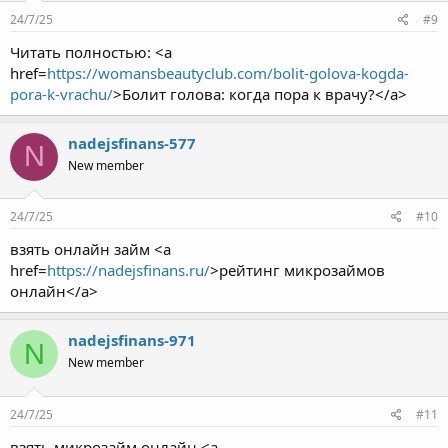
24/7/25
#9
Читать полностью: <a
href=
https://womansbeautyclub.com/bolit-golova-kogda-
pora-k-vrachu/
>Болит голова: когда пора к врачу?</a>
nadejsfinans-577
N
New member
24/7/25
#10
взять онлайн займ <a
href=
https://nadejsfinans.ru/
>рейтинг микрозаймов
онлайн</a>
nadejsfinans-971
N
New member
24/7/25
#11
взять микрозайм онлайн <a