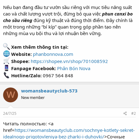
Nếu bạn đang đầu tư vườn sầu riêng với mục tiêu năng suất
cao và chất lượng vượt trội, đừng bỏ qua việc
phun canxi bo
cho sầu riêng
đúng kỹ thuật và đúng thời điểm. Đây chính là
một trong những “bí kíp” quan trọng góp phần tạo nên
những mùa vụ bội thu và lợi nhuận bền vững.
Xem thêm thông tin tại:
Website:
phanbonnova.com
Shopee:
https://shopee.vn/shop/701008592
Fanpage Facebook:
Phân Bón Nova
Hotline/Zalo:
0967 564 848
womansbeautyclub-573
W
New member
24/7/25
#2
Читать полностью: <a
href=
https://womansbeautyclub.com/sochnye-kotlety-sekret-
idealnogo-prigotovleniya-bez-zharki-i-duhovki/
>Сочные