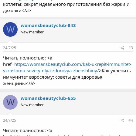
котлеты: секрет идеального приготовления без жарки и
духовки</a>
womansbeautyclub-843
W
New member
24/7/25
#3
Читать полностью: <a
href=
https://womansbeautyclub.com/kak-ukrepit-immunitet-
vzroslomu-sovety-dlya-zdorovya-zhenshhiny/
>Как укрепить
иммунитет взрослому: советы для здоровья
женщины</a>
womansbeautyclub-655
W
New member
24/7/25
#4
Читать полностью: <a