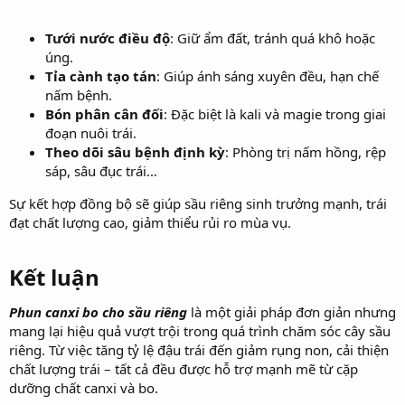
Tưới nước điều độ
: Giữ ẩm đất, tránh quá khô hoặc
úng.
Tỉa cành tạo tán
: Giúp ánh sáng xuyên đều, hạn chế
nấm bệnh.
Bón phân cân đối
: Đặc biệt là kali và magie trong giai
đoạn nuôi trái.
Theo dõi sâu bệnh định kỳ
: Phòng trị nấm hồng, rệp
sáp, sâu đục trái…
Sự kết hợp đồng bộ sẽ giúp sầu riêng sinh trưởng mạnh, trái
đạt chất lượng cao, giảm thiểu rủi ro mùa vụ.
Kết luận​
Phun canxi bo cho sầu riêng
là một giải pháp đơn giản nhưng
mang lại hiệu quả vượt trội trong quá trình chăm sóc cây sầu
riêng. Từ việc tăng tỷ lệ đậu trái đến giảm rụng non, cải thiện
chất lượng trái – tất cả đều được hỗ trợ mạnh mẽ từ cặp
dưỡng chất canxi và bo.