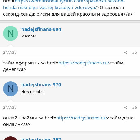
href=
https://womansbeautyclub.com/opasnosti-sekond-
henda-riski-dlya-vashej-krasoty-i-zdorovya/
>Опасности
секонд-хенда: риски для вашей красоты и здоровья</a>
nadejsfinans-994
N
Member
24/7/25
#5
займ оформить <a href=
https://nadejsfinans.ru/
>займ
денег</a>
nadejsfinans-370
N
New member
24/7/25
#6
онлайн займы <a href=
https://nadejsfinans.ru/
>займ денег
онлайн</a>
nadejsfinans-197