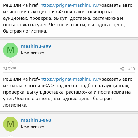
Решили <a href=
https://prignat-mashinu.ru/
>заказать авто
из японии с аукциона</a> под ключ: подбор на
аукционах, проверка, выкуп, доставка, растаможка и
постановка на учёт. Честные отчёты, выгодные цены,
быстрая логистика.
mashinu-309
M
New member
24/7/25
#19
Решили <a href=
https://prignat-mashinu.ru/
>заказать авто
из китая в россию</a> под ключ: подбор на аукционах,
проверка, выкуп, доставка, растаможка и постановка на
учёт. Честные отчёты, выгодные цены, быстрая
логистика.
mashinu-868
M
New member