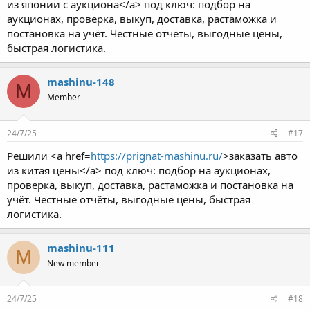
из японии с аукциона</a> под ключ: подбор на
аукционах, проверка, выкуп, доставка, растаможка и
постановка на учёт. Честные отчёты, выгодные цены,
быстрая логистика.
mashinu-148
M
Member
24/7/25
#17
Решили <a href=
https://prignat-mashinu.ru/
>заказать авто
из китая цены</a> под ключ: подбор на аукционах,
проверка, выкуп, доставка, растаможка и постановка на
учёт. Честные отчёты, выгодные цены, быстрая
логистика.
mashinu-111
M
New member
24/7/25
#18