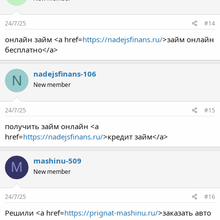
24/7/25
#14
онлайн займ <a href=
https://nadejsfinans.ru/
>займ онлайн
бесплатно</a>
nadejsfinans-106
N
New member
24/7/25
#15
получить займ онлайн <a
href=
https://nadejsfinans.ru/
>кредит займ</a>
mashinu-509
M
New member
24/7/25
#16
Решили <a href=
https://prignat-mashinu.ru/
>заказать авто