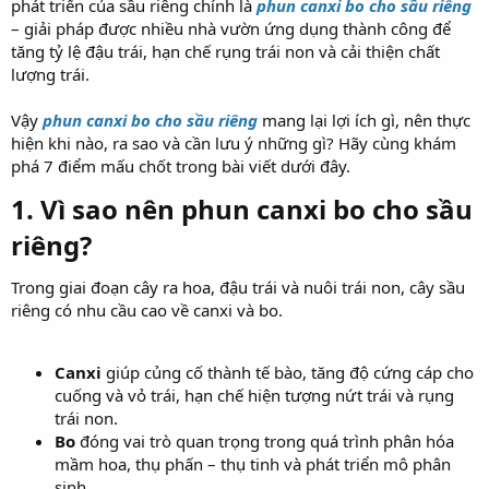
phát triển của sầu riêng chính là
phun canxi bo cho sầu riêng
– giải pháp được nhiều nhà vườn ứng dụng thành công để
tăng tỷ lệ đậu trái, hạn chế rụng trái non và cải thiện chất
lượng trái.
Vậy
phun canxi bo cho sầu riêng
mang lại lợi ích gì, nên thực
hiện khi nào, ra sao và cần lưu ý những gì? Hãy cùng khám
phá 7 điểm mấu chốt trong bài viết dưới đây.
1. Vì sao nên
phun canxi bo cho sầu
riêng
?​
Trong giai đoạn cây ra hoa, đậu trái và nuôi trái non, cây sầu
riêng có nhu cầu cao về canxi và bo.
Canxi
giúp củng cố thành tế bào, tăng độ cứng cáp cho
cuống và vỏ trái, hạn chế hiện tượng nứt trái và rụng
trái non.
Bo
đóng vai trò quan trọng trong quá trình phân hóa
mầm hoa, thụ phấn – thụ tinh và phát triển mô phân
sinh.