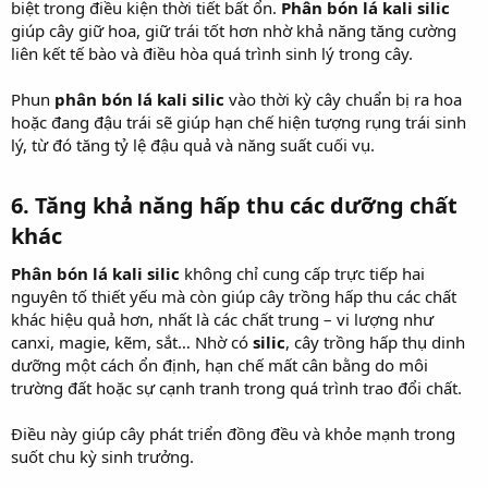
biệt trong điều kiện thời tiết bất ổn.
Phân bón lá kali silic
giúp cây giữ hoa, giữ trái tốt hơn nhờ khả năng tăng cường
liên kết tế bào và điều hòa quá trình sinh lý trong cây.
Phun
phân bón lá kali silic
vào thời kỳ cây chuẩn bị ra hoa
hoặc đang đậu trái sẽ giúp hạn chế hiện tượng rụng trái sinh
lý, từ đó tăng tỷ lệ đậu quả và năng suất cuối vụ.
6.
Tăng khả năng hấp thu các dưỡng chất
khác
Phân bón lá kali silic
không chỉ cung cấp trực tiếp hai
nguyên tố thiết yếu mà còn giúp cây trồng hấp thu các chất
khác hiệu quả hơn, nhất là các chất trung – vi lượng như
canxi, magie, kẽm, sắt… Nhờ có
silic
, cây trồng hấp thụ dinh
dưỡng một cách ổn định, hạn chế mất cân bằng do môi
trường đất hoặc sự cạnh tranh trong quá trình trao đổi chất.
Điều này giúp cây phát triển đồng đều và khỏe mạnh trong
suốt chu kỳ sinh trưởng.