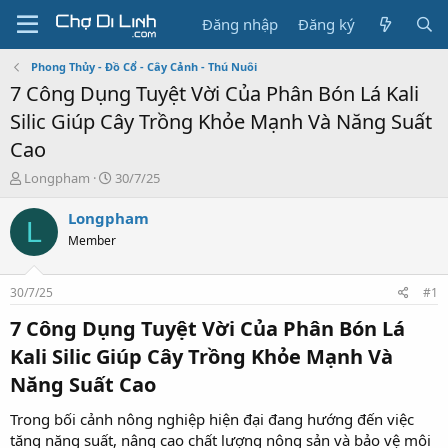
Đăng nhập
Đăng ký
Phong Thủy - Đồ Cổ - Cây Cảnh - Thú Nuôi
7 Công Dụng Tuyệt Vời Của Phân Bón Lá Kali
Silic Giúp Cây Trồng Khỏe Mạnh Và Năng Suất
Cao
T
N
Longpham
30/7/25
h
g
r
à
Longpham
L
e
y
Member
a
g
d
ử
s
i
30/7/25
#1
t
a
7 Công Dụng Tuyệt Vời Của Phân Bón Lá
r
Kali Silic Giúp Cây Trồng Khỏe Mạnh Và
t
e
Năng Suất Cao
r
Trong bối cảnh nông nghiệp hiện đại đang hướng đến việc
tăng năng suất, nâng cao chất lượng nông sản và bảo vệ môi