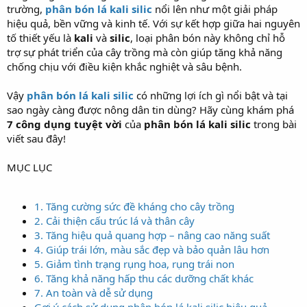
trường,
phân bón lá kali silic
nổi lên như một giải pháp
hiệu quả, bền vững và kinh tế. Với sự kết hợp giữa hai nguyên
tố thiết yếu là
kali
và
silic
, loại phân bón này không chỉ hỗ
trợ sự phát triển của cây trồng mà còn giúp tăng khả năng
chống chịu với điều kiện khắc nghiệt và sâu bệnh.
Vậy
phân bón lá kali silic
có những lợi ích gì nổi bật và tại
sao ngày càng được nông dân tin dùng? Hãy cùng khám phá
7 công dụng tuyệt vời
của
phân bón lá kali silic
trong bài
viết sau đây!
MỤC LỤC
1. Tăng cường sức đề kháng cho cây trồng
2. Cải thiện cấu trúc lá và thân cây
3. Tăng hiệu quả quang hợp – nâng cao năng suất
4. Giúp trái lớn, màu sắc đẹp và bảo quản lâu hơn
5. Giảm tình trạng rụng hoa, rụng trái non
6. Tăng khả năng hấp thu các dưỡng chất khác
7. An toàn và dễ sử dụng
Gợi ý cách sử dụng phân bón lá kali silic hiệu quả