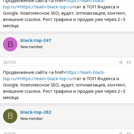
Продвижение сайта <a href=
https://team-black-
top.ru/
>
https://team-black-top.ru
</a> в ТОП Яндекса и
Google. Комплексное SEO, аудит, оптимизация, контент,
внешние ссылки. Рост трафика и продаж уже через 2–3
месяца.
black-top-247
B
New member
26/7/25
#3
Продвижение сайта <a href=
https://team-black-
top.ru/
>
https://team-black-top.ru
</a> в ТОП Яндекса и
Google. Комплексное SEO, аудит, оптимизация, контент,
внешние ссылки. Рост трафика и продаж уже через 2–3
месяца.
black-top-282
B
New member
26/7/25
#4