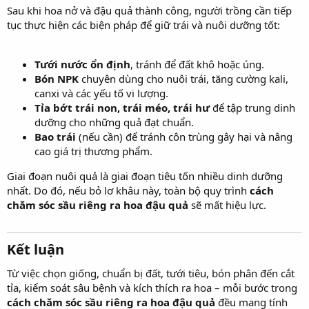
Sau khi hoa nở và đậu quả thành công, người trồng cần tiếp
tục thực hiện các biện pháp để giữ trái và nuôi dưỡng tốt:
Tưới nước ổn định
, tránh để đất khô hoặc úng.
Bón NPK
chuyên dùng cho nuôi trái, tăng cường kali,
canxi và các yếu tố vi lượng.
Tỉa bớt trái non, trái méo, trái hư
để tập trung dinh
dưỡng cho những quả đạt chuẩn.
Bao trái
(nếu cần) để tránh côn trùng gây hại và nâng
cao giá trị thương phẩm.
Giai đoạn nuôi quả là giai đoạn tiêu tốn nhiều dinh dưỡng
nhất. Do đó, nếu bỏ lơ khâu này, toàn bộ quy trình
cách
chăm sóc sầu riêng ra hoa đậu quả
sẽ mất hiệu lực.
Kết luận​
Từ việc chọn giống, chuẩn bị đất, tưới tiêu, bón phân đến cắt
tỉa, kiểm soát sâu bệnh và kích thích ra hoa – mỗi bước trong
cách chăm sóc sầu riêng ra hoa đậu quả
đều mang tính