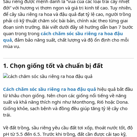
Sầu riêng được mệnh danh là “vua của các loại trái cây nhiệt
đới” với hương vị thơm ngon và giá trị kinh tế cao. Tuy nhiên,
để cây sầu riêng ra hoa và đậu quả đạt tỷ lệ cao, người trồng
phải có kỹ thuật chăm sóc bài bản, chính xác theo từng giai
đoạn sinh trưởng. Bài viết dưới đây sẽ hướng dẫn bạn 7 bước
quan trọng trong
cách chăm sóc sầu riêng ra hoa đậu
quả
, đảm bảo năng suất, chất lượng và độ ổn định cho mỗi
mùa vụ.
1. Chọn giống tốt và chuẩn bị đất​
Cách chăm sóc sầu riêng ra hoa đậu quả
hiệu quả bắt đầu
từ khâu chọn giống. Nên chọn các giống nổi tiếng về năng
suất và khả năng thích nghi như Monthong, Ri6 hoặc Dona.
Giống khỏe, sạch bệnh và đồng đều giúp tăng tỷ lệ cây cho
trái.
Về đất trồng, sầu riêng yêu cầu đất tơi xốp, thoát nước tốt, độ
pH từ 5.5 đến 6.5. Trước khi trồng, đất cần được cải tạo kỹ,