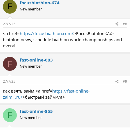
focusbiathlon-674
F
New member
27/7/25
#8
<a href=
https://focusbiathlon.com/
>FocusBiathlon</a> -
biathlon news, schedule biathlon world championships and
overall
fast-online-683
F
New member
27/7/25
#9
как взять займ <a href=
https://fast-online-
zaim1.ru/
>быстрый займ</a>
fast-online-855
F
New member