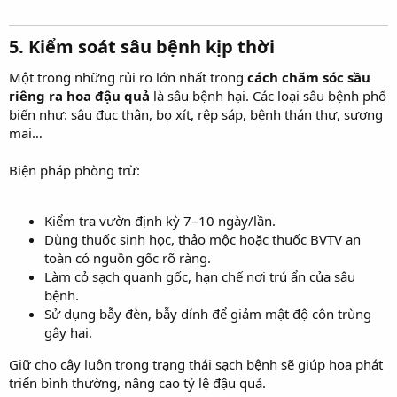
5. Kiểm soát sâu bệnh kịp thời​
Một trong những rủi ro lớn nhất trong
cách chăm sóc sầu
riêng ra hoa đậu quả
là sâu bệnh hại. Các loại sâu bệnh phổ
biến như: sâu đục thân, bọ xít, rệp sáp, bệnh thán thư, sương
mai…
Biện pháp phòng trừ:
Kiểm tra vườn định kỳ 7–10 ngày/lần.
Dùng thuốc sinh học, thảo mộc hoặc thuốc BVTV an
toàn có nguồn gốc rõ ràng.
Làm cỏ sạch quanh gốc, hạn chế nơi trú ẩn của sâu
bệnh.
Sử dụng bẫy đèn, bẫy dính để giảm mật độ côn trùng
gây hại.
Giữ cho cây luôn trong trạng thái sạch bệnh sẽ giúp hoa phát
triển bình thường, nâng cao tỷ lệ đậu quả.