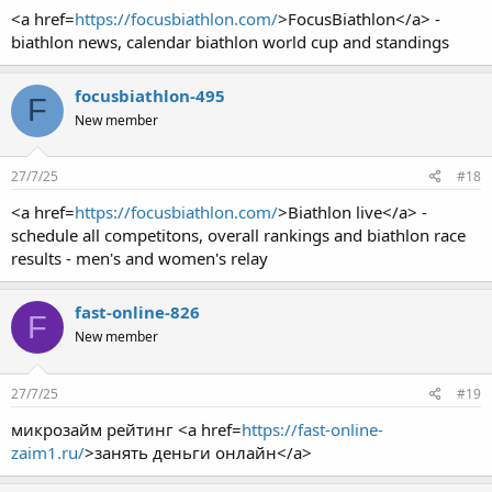
<a href=
https://focusbiathlon.com/
>FocusBiathlon</a> -
biathlon news, calendar biathlon world cup and standings
focusbiathlon-495
F
New member
27/7/25
#18
<a href=
https://focusbiathlon.com/
>Biathlon live</a> -
schedule all competitons, overall rankings and biathlon race
results - men's and women's relay
fast-online-826
F
New member
27/7/25
#19
микрозайм рейтинг <a href=
https://fast-online-
zaim1.ru/
>занять деньги онлайн</a>