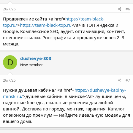
26/7/25
#6
Продвижение сайта <a href=
https://team-black-
top.ru/
>
https://team-black-top.ru
</a> в ТОП Яндекса и
Google. Комплексное SEO, аудит, оптимизация, контент,
внешние ссылки. Рост трафика и продаж уже через 2–3
месяца.
dushevye-803
D
New member
26/7/25
#7
Нужна душевая кабина? <a href=
https://dushevye-kabiny-
minsk.ru/
>душевые кабины в минске</a> лучшие цены,
надёжные бренды, стильные решения для любой
ванной. Доставка по городу, монтаж, гарантия. Каталог
от эконом до премиум — найдите идеальную модель для
вашего дома.