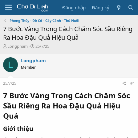
Đăng nhập
Đăng ký
Phong Thủy - Đồ Cổ - Cây Cảnh - Thú Nuôi
7 Bước Vàng Trong Cách Chăm Sóc Sầu Riêng
Ra Hoa Đậu Quả Hiệu Quả
T
N
Longpham
25/7/25
h
g
r
à
Longpham
L
e
y
Member
a
g
d
ử
s
i
25/7/25
#1
t
a
7 Bước Vàng Trong
Cách Chăm Sóc
r
t
Sầu Riêng Ra Hoa Đậu Quả
Hiệu
e
r
Quả​
Giới thiệu​