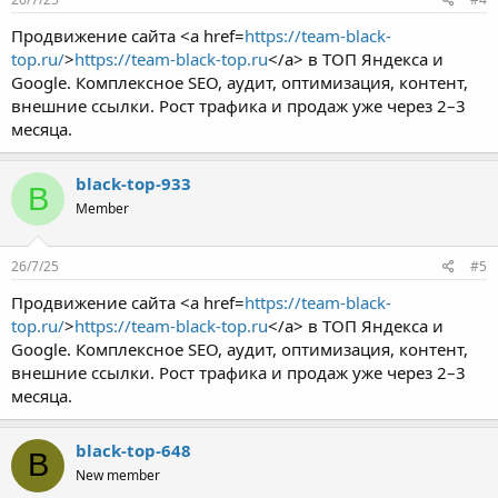
Продвижение сайта <a href=
https://team-black-
top.ru/
>
https://team-black-top.ru
</a> в ТОП Яндекса и
Google. Комплексное SEO, аудит, оптимизация, контент,
внешние ссылки. Рост трафика и продаж уже через 2–3
месяца.
black-top-933
B
Member
26/7/25
#5
Продвижение сайта <a href=
https://team-black-
top.ru/
>
https://team-black-top.ru
</a> в ТОП Яндекса и
Google. Комплексное SEO, аудит, оптимизация, контент,
внешние ссылки. Рост трафика и продаж уже через 2–3
месяца.
black-top-648
B
New member