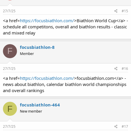
27/7/25
#15
<a href=
https://focusbiathlon.com/
>Biathlon World Cup</a> -
schedule all competitons, overall and biathlon results - classic
and mixed relay
focusbiathlon-8
F
Member
27/7/25
#16
<a href=
https://focusbiathlon.com/
>focusbiathlon.com</a> -
news about biathlon, calendar biathlon world championships
and overall rankings
focusbiathlon-464
F
New member
27/7/25
#17