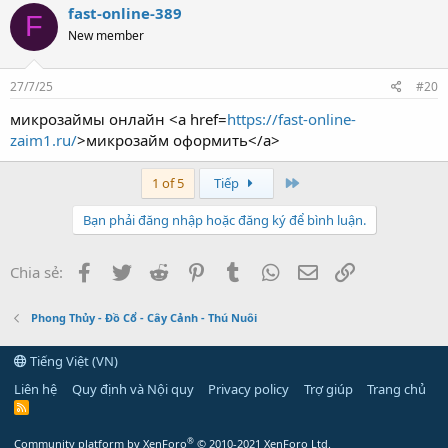
fast-online-389
F
New member
27/7/25
#20
микрозаймы онлайн <a href=
https://fast-online-
zaim1.ru/
>микрозайм оформить</a>
Last
1 of 5
Tiếp
Bạn phải đăng nhập hoặc đăng ký để bình luận.
Facebook
Twitter
Reddit
Pinterest
Tumblr
WhatsApp
Email
Link
Chia sẻ:
Phong Thủy - Đồ Cổ - Cây Cảnh - Thú Nuôi
Tiếng Việt (VN)
Liên hệ
Quy định và Nội quy
Privacy policy
Trợ giúp
Trang chủ
R
S
S
®
Community platform by XenForo
© 2010-2021 XenForo Ltd.