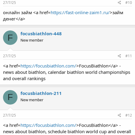
27/7/25
#10
онлайн займ <a href=
https://fast-online-zaim1.ru/
>займ
денег</a>
focusbiathlon-448
F
New member
27/7/25
#11
<a href=
https://focusbiathlon.com/
>FocusBiathlon</a> -
news about biathlon, calendar biathlon world championships
and overall rankings
focusbiathlon-211
F
New member
27/7/25
#12
<a href=
https://focusbiathlon.com/
>FocusBiathlon</a> -
news about biathlon, schedule biathlon world cup and overall