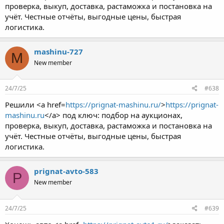
проверка, выкуп, доставка, растаможка и постановка на
учёт. Честные отчёты, выгодные цены, быстрая
логистика.
mashinu-727
M
New member
24/7/25
#638
Решили <a href=
https://prignat-mashinu.ru/
>
https://prignat-
mashinu.ru
</a> под ключ: подбор на аукционах,
проверка, выкуп, доставка, растаможка и постановка на
учёт. Честные отчёты, выгодные цены, быстрая
логистика.
prignat-avto-583
P
New member
24/7/25
#639