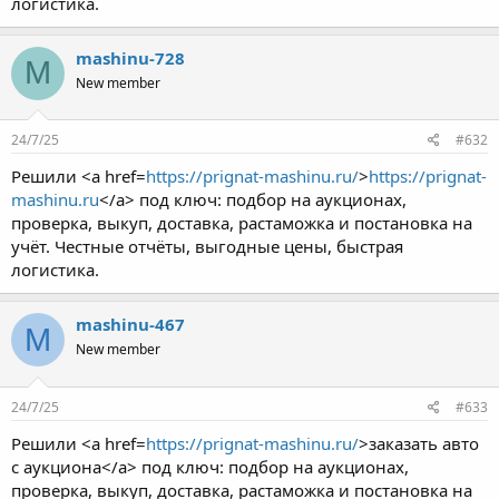
логистика.
mashinu-728
M
New member
24/7/25
#632
Решили <a href=
https://prignat-mashinu.ru/
>
https://prignat-
mashinu.ru
</a> под ключ: подбор на аукционах,
проверка, выкуп, доставка, растаможка и постановка на
учёт. Честные отчёты, выгодные цены, быстрая
логистика.
mashinu-467
M
New member
24/7/25
#633
Решили <a href=
https://prignat-mashinu.ru/
>заказать авто
с аукциона</a> под ключ: подбор на аукционах,
проверка, выкуп, доставка, растаможка и постановка на