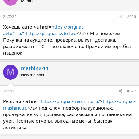
Member
24/7/25
#626
Хочешь авто <a href=
https://prignat-
avto1.ru/
>
https://prignat-avto1.ru
</a>? Мы поможем!
Покупка на аукционе, проверка, выкуп, доставка,
растаможка и ПТС — всё включено. Прямой импорт без
наценок.
mashinu-11
M
New member
24/7/25
#627
Решили <a href=
https://prignat-mashinu.ru/
>
https://prignat-
mashinu.ru
</a> под ключ: подбор на аукционах,
проверка, выкуп, доставка, растаможка и постановка на
учёт. Честные отчёты, выгодные цены, быстрая
логистика.