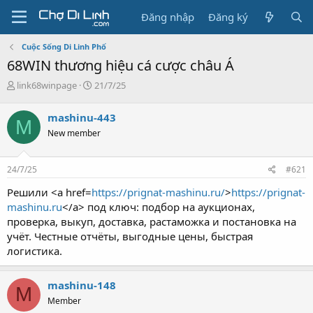
Đăng nhập
Đăng ký
Cuộc Sống Di Linh Phố
68WIN thương hiệu cá cược châu Á
T
N
link68winpage
21/7/25
h
g
r
à
mashinu-443
M
e
y
New member
a
g
d
ử
s
i
24/7/25
#621
t
a
Решили <a href=
https://prignat-mashinu.ru/
>
https://prignat-
r
mashinu.ru
</a> под ключ: подбор на аукционах,
t
проверка, выкуп, доставка, растаможка и постановка на
e
учёт. Честные отчёты, выгодные цены, быстрая
r
логистика.
mashinu-148
M
Member