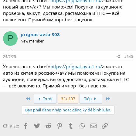
Хочешь авто <a href=
https://prignat-avto1.ru/
>заказать
новый авто</a>? Мы поможем! Покупка на аукционе,
проверка, выкуп, доставка, растаможка и ПТС — всё
включено. Прямой импорт без наценок.
prignat-avto-308
P
New member
24/7/25
#640
Хочешь авто <a href=
https://prignat-avto1.ru/
>заказать
авто из китая в россию</a>? Мы поможем! Покупка на
аукционе, проверка, выкуп, доставка, растаможка и ПТС
— всё включено. Прямой импорт без наценок.
First
Last
Trước
32 of 37
Tiếp
Bạn phải đăng nhập hoặc đăng ký để bình luận.
Facebook
Twitter
Reddit
Pinterest
Tumblr
WhatsApp
Email
Link
Chia sẻ: