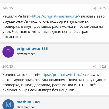
24/7/25
#622
Решили <a href=
https://prignat-mashinu.ru/
>заказать авто
с аукциона</a> под ключ: подбор на аукционах,
проверка, выкуп, доставка, растаможка и постановка на
учёт. Честные отчёты, выгодные цены, быстрая
логистика.
prignat-avto-135
P
New member
24/7/25
#623
Хочешь авто <a href=
https://prignat-avto1.ru/
>заказать
авто с аукциона</a>? Мы поможем! Покупка на аукционе,
проверка, выкуп, доставка, растаможка и ПТС — всё
включено. Прямой импорт без наценок.
mashinu-365
M
New member