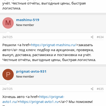
учёт. Честные отчёты, выгодные цены, быстрая
логистика.
mashinu-519
M
New member
24/7/25
#634
Решили <a href=
https://prignat-mashinu.ru/
>заказать
авто</a> под ключ: подбор на аукционах, проверка,
выкуп, доставка, растаможка и постановка на учёт.
Честные отчёты, выгодные цены, быстрая логистика.
prignat-avto-931
P
New member
24/7/25
#635
Хочешь авто <a href=
https://prignat-
avto1.ru/
>
https://prignat-avto1.ru
</a>? Мы поможем!