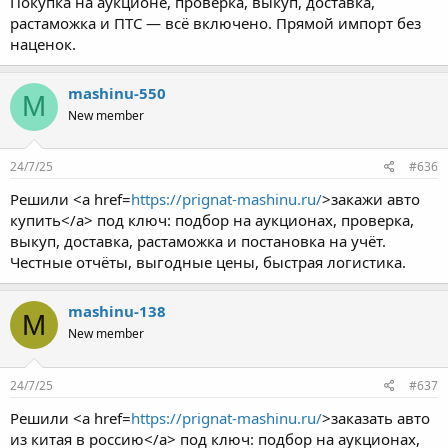
Покупка на аукционе, проверка, выкуп, доставка,
растаможка и ПТС — всё включено. Прямой импорт без
наценок.
mashinu-550
M
New member
24/7/25
#636
Решили <a href=
https://prignat-mashinu.ru/
>закажи авто
купить</a> под ключ: подбор на аукционах, проверка,
выкуп, доставка, растаможка и постановка на учёт.
Честные отчёты, выгодные цены, быстрая логистика.
mashinu-138
M
New member
24/7/25
#637
Решили <a href=
https://prignat-mashinu.ru/
>заказать авто
из китая в россию</a> под ключ: подбор на аукционах,