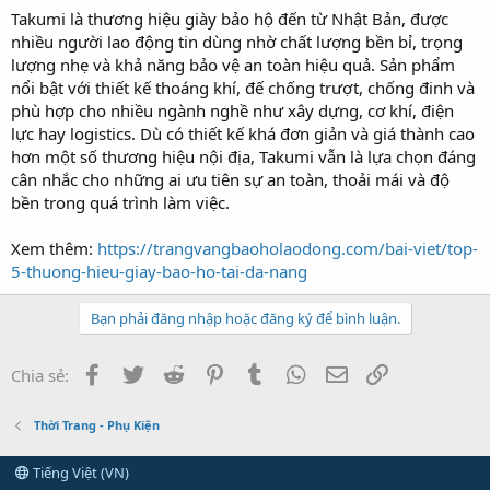
Takumi là thương hiệu giày bảo hộ đến từ Nhật Bản, được
nhiều người lao động tin dùng nhờ chất lượng bền bỉ, trọng
lượng nhẹ và khả năng bảo vệ an toàn hiệu quả. Sản phẩm
nổi bật với thiết kế thoáng khí, đế chống trượt, chống đinh và
phù hợp cho nhiều ngành nghề như xây dựng, cơ khí, điện
lực hay logistics. Dù có thiết kế khá đơn giản và giá thành cao
hơn một số thương hiệu nội địa, Takumi vẫn là lựa chọn đáng
cân nhắc cho những ai ưu tiên sự an toàn, thoải mái và độ
bền trong quá trình làm việc.
Xem thêm:
https://trangvangbaoholaodong.com/bai-viet/top-
5-thuong-hieu-giay-bao-ho-tai-da-nang
Bạn phải đăng nhập hoặc đăng ký để bình luận.
Facebook
Twitter
Reddit
Pinterest
Tumblr
WhatsApp
Email
Link
Chia sẻ:
Thời Trang - Phụ Kiện
Tiếng Việt (VN)