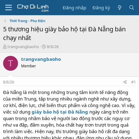
Đăng nhập
Đăng ký
Thời Trang - Phụ Kiện
5 thương hiệu giày bảo hộ tại Đà Nẵng bán
chạy nhất
T
N
trangvangbaoho
8/6/26
h
g
r
à
trangvangbaoho
T
e
y
Member
a
g
d
ử
s
i
8/6/26
#1
t
a
Đà Nẵng là một trong những trung tâm kinh tế năng động
r
của miền Trung, tập trung nhiều ngành nghề như xây dựng,
t
cơ khí, điện lực, chế biến thực phẩm và công nghệ cao. Vì vậy,
e
việc sử dụng
giày bảo hộ tại Đà Nẵng
ngày càng trở nên
r
quan trọng nhằm bảo vệ người lao động trước các nguy cơ
như va đập, đâm xuyên, hóa chất hay trơn trượt trong quá
trình làm việc. Hiện nay, thị trường giày bảo hộ rất đa dạng
với nhiều thương hiệu khác nhau, đáp ứng nhu cầu sử dụng