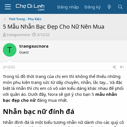
Đăng nhập
Đăng ký
Thời Trang - Phụ Kiện
5 Mẫu Nhẫn Bạc Đẹp Cho Nữ Nên Mua
T
N
trangsucnora
2/12/22
h
g
r
à
trangsucnora
T
e
y
Guest
a
g
d
ử
s
i
2/12/22
#1
t
a
Trong tủ đồ thời trang của chị em thì không thể thiếu những
r
món phụ kiện trang sức từ dây chuyền, nhẫn, lắc tay… Và đặc
t
biệt là nhẫn thì chị em có vô vàn kiểu dáng khác nhau để phối
e
với quần áo. Dưới đây, Nora sẽ gợi ý cho bạn 5
mẫu nhẫn
r
bạc đẹp cho nữ
đáng mua nhất.
Nhẫn bạc nữ đính đá
Nhẫn đính đá là một biểu tượng nhẫn nữ dành cho các quý cô