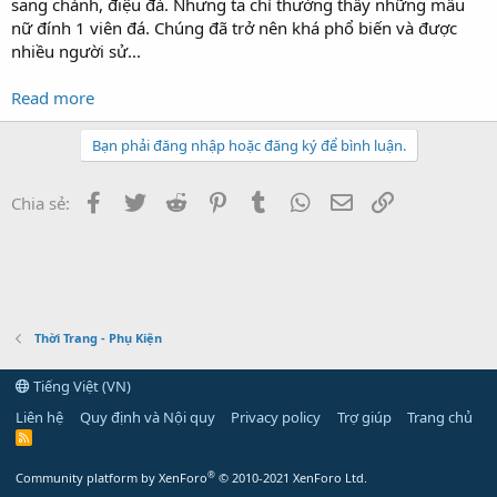
sang chảnh, điệu đà. Nhưng ta chỉ thường thấy những mẫu
nữ đính 1 viên đá. Chúng đã trở nên khá phổ biến và được
nhiều người sử...
Read more
Bạn phải đăng nhập hoặc đăng ký để bình luận.
Facebook
Twitter
Reddit
Pinterest
Tumblr
WhatsApp
Email
Link
Chia sẻ:
Thời Trang - Phụ Kiện
Tiếng Việt (VN)
Liên hệ
Quy định và Nội quy
Privacy policy
Trợ giúp
Trang chủ
R
S
S
®
Community platform by XenForo
© 2010-2021 XenForo Ltd.