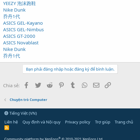
YEEZY 泡沫跑鞋
Nike Dunk
乔丹1代
ASICS GEL-Kayano
ASICS GEL-Nimbus
ASICS GT-2000
ASICS Novablast
Nike Dunk
乔丹1代
Bạn phải đăng nhập hoặc đăng ký để bình luận.
Facebook
Twitter
Reddit
Pinterest
Tumblr
WhatsApp
Email
Link
Chia sẻ:
Chuyện trò Computer
Tiếng Việt (VN)
Liên hệ
Quy định và Nội quy
Privacy policy
Trợ giúp
Trang chủ
R
S
S
®
Community platform by XenForo
© 2010-2021 XenForo Ltd.