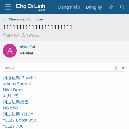
Đăng nhập
Đăng ký
Chuyện trò Computer
1111111111111111111111
T
N
abv134
19/5/26
h
g
r
à
abv134
A
e
y
Member
a
g
d
ử
s
i
19/5/26
#1
t
a
阿迪达斯 Gazelle
r
adidas Spezial
t
Nike Dunk
e
乔丹1代
r
阿迪达斯桑巴
NB 550
阿迪达斯 YEEZY
YEEZY Boost 350
YEEZY 700