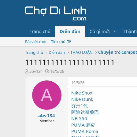
Trang chủ
Diễn đàn
Có gì mới
Thành
Bài viết mới
Tìm chủ đề
Trang chủ
Diễn đàn
THẢO LUẬN
Chuyện trò Compu
111111111111111111111
T
N
abv134
19/5/26
h
g
r
à
19/5/26
e
y
A
Nike Shox
a
g
d
ử
Nike Dunk
s
i
乔丹1代
t
阿迪达斯桑巴
abv134
a
NB 550
r
Member
PUMA 麂皮
t
PUMA Roma
e