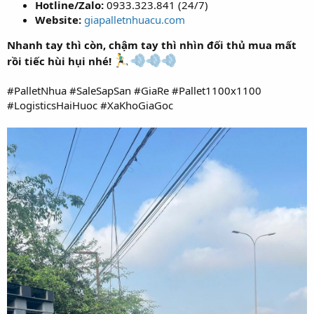
Hotline/Zalo:
0933.323.841 (24/7)
Website:
giapalletnhuacu.com
Nhanh tay thì còn, chậm tay thì nhìn đối thủ mua mất
rồi tiếc hùi hụi nhé!
#PalletNhua #SaleSapSan #GiaRe #Pallet1100x1100
#LogisticsHaiHuoc #XaKhoGiaGoc