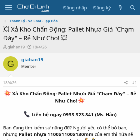
Đăng nhập
Đăng ký
Thanh Lý - Ve Chai - Tạp Hóa
💥 Xả Kho Chấn Động: Pallet Nhựa Giá "Chạm
Đáy" – Rẻ Như Cho! 💥
T
N
giahan19
18/4/26
h
g
r
à
giahan19
G
e
y
Member
a
g
d
ử
s
i
18/4/26
#1
t
a
Xả Kho Chấn Động: Pallet Nhựa Giá "Chạm Đáy" – Rẻ
r
Như Cho!
t
e
Liên hệ ngay 0933.323.841 (Ms. Hân)
r
Bạn đang tìm kiếm sự nâng đỡ? Người yêu có thể bỏ bạn,
nhưng
Pallet nhựa 1100x1100x130mm
của em thì hứa sẽ