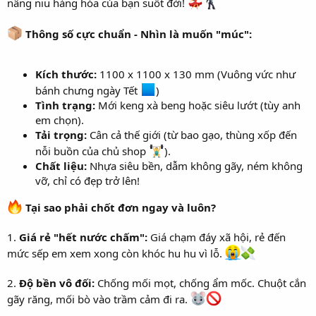
nâng niu hàng hóa của bạn suốt đời!
Thông số cực chuẩn - Nhìn là muốn "múc":
Kích thước:
1100 x 1100 x 130 mm (Vuông vức như
bánh chưng ngày Tết
)
Tình trạng:
Mới keng xà beng hoặc siêu lướt (tùy anh
em chọn).
Tải trọng:
Cân cả thế giới (từ bao gạo, thùng xốp đến
nỗi buồn của chủ shop
).
Chất liệu:
Nhựa siêu bền, dẫm không gãy, ném không
vỡ, chỉ có đẹp trở lên!
Tại sao phải chốt đơn ngay và luôn?
1.
Giá rẻ "hết nước chấm":
Giá chạm đáy xã hội, rẻ đến
mức sếp em xem xong còn khóc hu hu vì lỗ.
2.
Độ bền vô đối:
Chống mối mọt, chống ẩm mốc. Chuột cắn
gãy răng, mối bò vào trầm cảm đi ra.