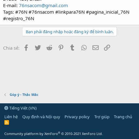
E-mail:
76nsacom@gmail.com
Tags: #76N #76nsacom #linkpara76N #pagina_inicial_76N
#registro_76N
Bạn phải đăng nhập hoặc đăng ký để bình luận.
Facebook
Twitter
Reddit
Pinterest
Tumblr
WhatsApp
Email
Link
Chia sẻ:
Góp ý - Thắc Mắc
Tiếng Việt (VN)
Liên hệ
Quy định và Nội quy
Privacy policy
Trợ giúp
Trang chủ
R
S
S
®
Community platform by XenForo
© 2010-2021 XenForo Ltd.