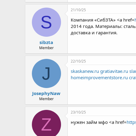
21/10/25
S
Компания «СибЗТА» <a href=
2014 года. Материалы: стал
доставка и гарантия.
sibzta
Member
22/10/25
J
skaskanew.ru
gratiavitae.ru
sla
homeimprovementstore.ru
cra
JosephyNaw
Member
23/10/25
Z
нужен займ мфо <a href=
http