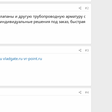
#2
клапаны и другую трубопроводную арматуру с
, индивидуальные решения под заказ, быстрая
#3
ru
vladgate.ru
vr-point.ru
#4