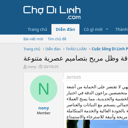
Trang chủ
Diễn đàn
Có gì mới
Thành
Bài viết mới
Tìm chủ đề
Trang chủ
Diễn đàn
THẢO LUẬN
Cuộc Sống Di Linh 
قة وظل مريح بتصاميم عصرية متنوعة
T
N
nony
20/10/25
h
g
r
à
20/10/25
e
y
N
فهي لا تقتصر على الحماية من أشعة
a
g
d
ử
متخصصين يراعون الدقة في اختيار
s
i
خشبية والحديدية، مما يمنح العملاء
t
مالي ينسجم مع النباتات والعناصر
nony
a
بالجودة العالية والخدمة المتكاملة
r
Member
t
e