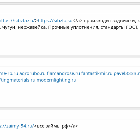
https://sibzta.su/
>
https://sibzta.su
</a> производит задвижки, 
ь, чугун, нержавейка. Прочные уплотнения, стандарты ГОСТ
me-rp.ru
agrorubo.ru
flamandrose.ru
fantastikmir.ru
pavel3333.
ftingmaterials.ru
modernlighting.ru
s://zaimy-54.ru/
>все займы рф</a>