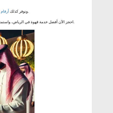
جاهزين لخدمتك على مدار الأسبوع، للحجز المسبق أو الطارئ، بأسعار مناسبة وجودة عالية.
ونوفر كذلك
أرقام 
احجز الآن أفضل خدمة قهوة في الرياض، واستمتع بضيافة تقليدية بطابع عصري، على يد خبراء الضيافة الذين يعرفون كيف يضيفون لمسة تميز على أي مناسبة.