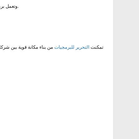
وتعمل برمجي على متابعة أحدث التطورات التقنية لضمان تقديم خدمات تتوافق مع متطلبات السوق المتغيرة باستمرار.
تمكنت
التحرير للبرمجيات
من بناء مكانة قوية بين شركا