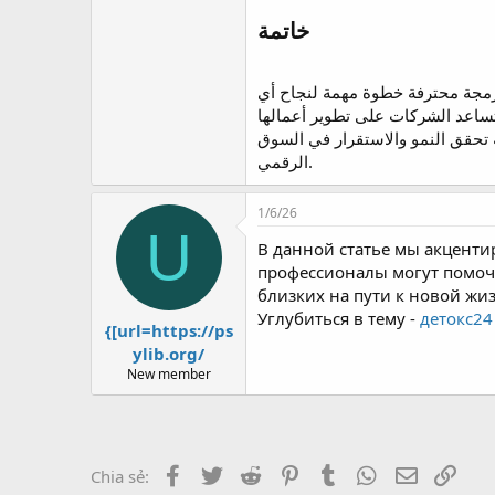
برمجة محترفة خطوة مهمة لنجاح أي
ساعد الشركات على تطوير أعمالها
 تحقق النمو والاستقرار في السوق
الرقمي.
1/6/26
U
В данной статье мы акценти
профессионалы могут помочь
близких на пути к новой жи
Углубиться в тему -
детокс24
{[url=https://ps
ylib.org/
New member
Facebook
Twitter
Reddit
Pinterest
Tumblr
WhatsApp
Email
Link
Chia sẻ: