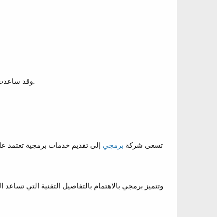
وقد ساعدت ضمير للبرمجة العديد من الشركات على تحسين تواجدها الرقمي من خلال حلول مبتكرة تدعم النمو والتوسع.
تسعى شركة
برمجي
إلى تقديم خدمات برمجية تعتمد عل
وتتميز برمجي بالاهتمام بالتفاصيل التقنية التي تساعد