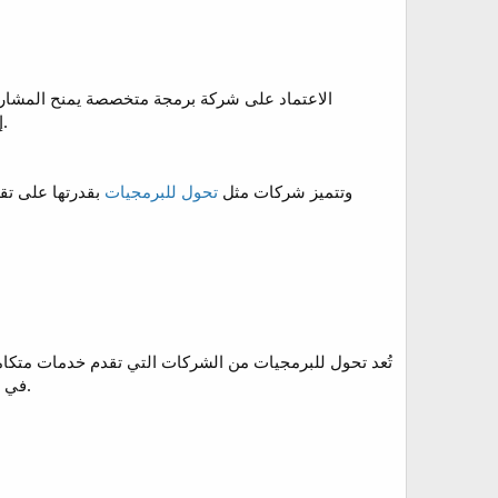
الاعتماد على شركة برمجة متخصصة يمنح المشاريع
إلكترونية احترافية، تطبيقات ذكية، أنظمة إدارة متطورة، بالإضافة إلى خدمات الدعم الفني والصيانة المستمرة.
وتتميز شركات مثل
تحول للبرمجيات
بقدرتها على تق
تُعد تحول للبرمجيات من الشركات التي تقدم خدمات متكام
في تنفيذ المشاريع التقنية بمختلف أنواعها، مما يساعد العملاء على الحصول على حلول مبتكرة تناسب احتياجاتهم.