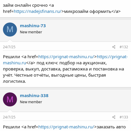
займ онлайн срочно <a
href=
https://nadejsfinans.ru/
>микрозайм оформить</a>
mashinu-73
M
New member
24/7/25
#132
Решили <a href=
https://prignat-mashinu.ru/
>
https://prignat-
mashinu.ru
</a> под ключ: подбор на аукционах,
проверка, выкуп, доставка, растаможка и постановка на
учёт. Честные отчёты, выгодные цены, быстрая
логистика.
mashinu-338
M
New member
24/7/25
#133
Решили <a href=
https://prignat-mashinu.ru/
>заказать авто