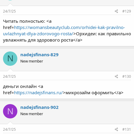
24/7/25
#129
Читать полностью: <a
href=
https://womansbeautyclub.com/orhidei-kak-pravilno-
uvlazhnyat-dlya-zdorovogo-rosta/
>Орхидеи: как правильно
увлажнять для здорового роста</a>
nadejsfinans-829
N
New member
24/7/25
#130
деньги онлайн <a
href=
https://nadejsfinans.ru/
>микрозайм оформить</a>
nadejsfinans-902
N
New member
24/7/25
#131