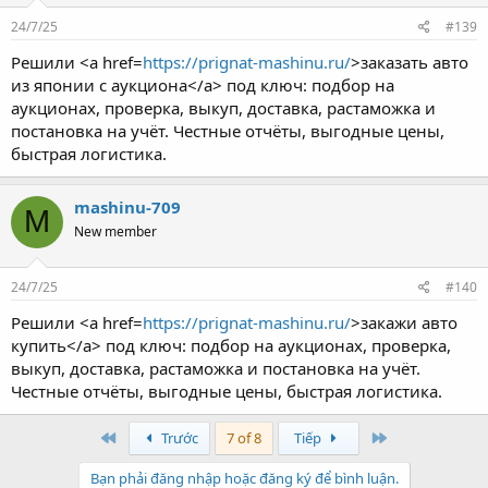
24/7/25
#139
Решили <a href=
https://prignat-mashinu.ru/
>заказать авто
из японии с аукциона</a> под ключ: подбор на
аукционах, проверка, выкуп, доставка, растаможка и
постановка на учёт. Честные отчёты, выгодные цены,
быстрая логистика.
mashinu-709
M
New member
24/7/25
#140
Решили <a href=
https://prignat-mashinu.ru/
>закажи авто
купить</a> под ключ: подбор на аукционах, проверка,
выкуп, доставка, растаможка и постановка на учёт.
Честные отчёты, выгодные цены, быстрая логистика.
First
Last
Trước
7 of 8
Tiếp
Bạn phải đăng nhập hoặc đăng ký để bình luận.