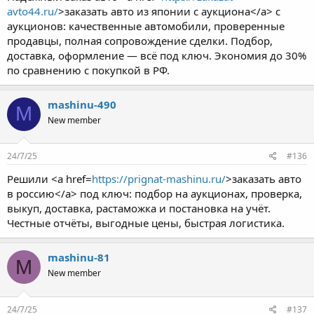
avto44.ru/
>заказать авто из японии с аукциона</a> с
аукционов: качественные автомобили, проверенные
продавцы, полная сопровождение сделки. Подбор,
доставка, оформление — всё под ключ. Экономия до 30%
по сравнению с покупкой в РФ.
mashinu-490
M
New member
24/7/25
#136
Решили <a href=
https://prignat-mashinu.ru/
>заказать авто
в россию</a> под ключ: подбор на аукционах, проверка,
выкуп, доставка, растаможка и постановка на учёт.
Честные отчёты, выгодные цены, быстрая логистика.
mashinu-81
M
New member
24/7/25
#137