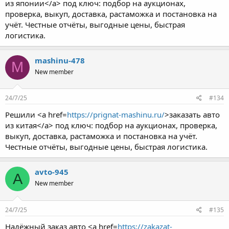
из японии</a> под ключ: подбор на аукционах,
проверка, выкуп, доставка, растаможка и постановка на
учёт. Честные отчёты, выгодные цены, быстрая
логистика.
mashinu-478
M
New member
24/7/25
#134
Решили <a href=
https://prignat-mashinu.ru/
>заказать авто
из китая</a> под ключ: подбор на аукционах, проверка,
выкуп, доставка, растаможка и постановка на учёт.
Честные отчёты, выгодные цены, быстрая логистика.
avto-945
A
New member
24/7/25
#135
Надёжный заказ авто <a href=
https://zakazat-