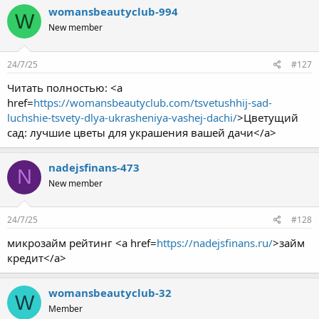
womansbeautyclub-994
W
New member
24/7/25
#127
Читать полностью: <a
href=
https://womansbeautyclub.com/tsvetushhij-sad-
luchshie-tsvety-dlya-ukrasheniya-vashej-dachi/
>Цветущий
сад: лучшие цветы для украшения вашей дачи</a>
nadejsfinans-473
N
New member
24/7/25
#128
микрозайм рейтинг <a href=
https://nadejsfinans.ru/
>займ
кредит</a>
womansbeautyclub-32
W
Member