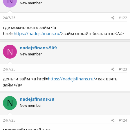
N
New member
24/7/25
#122
где можно взять займ <a
href=
https://nadejsfinans.ru/
>займ онлайн бесплатно</a>
nadejsfinans-509
N
New member
24/7/25
#123
деньги займ <a href=
https://nadejsfinans.ru/
>как взять
займ</a>
nadejsfinans-38
N
New member
24/7/25
#124
микрозайм онлайн <a