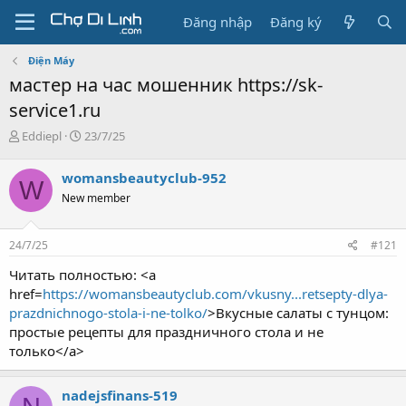
Đăng nhập
Đăng ký
Điện Máy
мастер на час мошенник https://sk-
service1.ru
T
N
Eddiepl
23/7/25
h
g
r
à
womansbeautyclub-952
W
e
y
New member
a
g
d
ử
s
i
24/7/25
#121
t
a
Читать полностью: <a
r
href=
https://womansbeautyclub.com/vkusny...retsepty-dlya-
t
prazdnichnogo-stola-i-ne-tolko/
>Вкусные салаты с тунцом:
e
простые рецепты для праздничного стола и не
r
только</a>
nadejsfinans-519