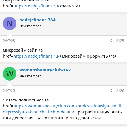
href=
https://nadejsfinans.ru/
>заем</a>
nadejsfinans-784
N
New member
24/7/25
#125
микрозайм сайт <a
href=
https://nadejsfinans.ru/
>микрозайм оформить</a>
womansbeautyclub-162
W
New member
24/7/25
#126
Читать полностью: <a
href=
https://womansbeautyclub.com/prokrastinatsiya-len-ili-
depressiya-kak-otlichit-i-chto-delat/
>Прокрастинация: лень
или депрессия? Как отличить и что делать</a>