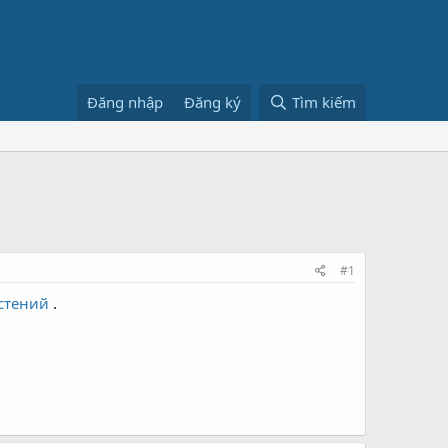
Đăng nhập
Đăng ký
Tìm kiếm
#1
стений
.