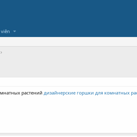
 viên
омнатных растений
дизайнерские горшки для комнатных ра