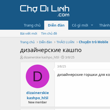
Trang chủ
Diễn đàn
Có gì mới
Thành
Bài viết mới
Tìm chủ đề
Trang chủ
Diễn đàn
THẢO LUẬN
Chuyện trò Mobile
дизайнерские кашпо
T
N
dizainerskie kashpo_hlSl
3/8/25
h
g
r
à
3/8/25
e
y
D
дизайнерские горшки для к
a
g
d
ử
s
i
t
dizainerskie
a
r
kashpo_hlSl
t
New member
e