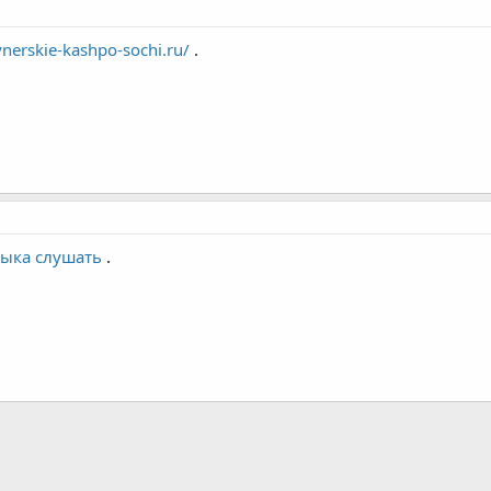
ynerskie-kashpo-sochi.ru/
.
зыка слушать
.