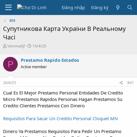
Đăng nhập
Đăng ký
IOS
Супутникова Карта України В Реальному
Часі
T
N
Veronadjl
15/4/25
h
g
r
à
Prestamo Rapido Estados
P
e
y
Active member
a
g
d
ử
s
i
20/4/25
#41
t
a
Cual Es El Mejor Prestamo Personal Entidades De Credito
r
Micro Prestamos Rapidos Personas Hagan Prestamos Su
t
Credito Clientes Prestamos Con Dinero
e
r
Requisitos Para Sacar Un Credito Personal Cloquet MN
Dinero Ya Prestamos Requisitos Para Pedir Un Prestamo