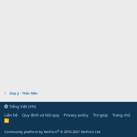
Góp ý - Thắc Mắc
Tiếng Việt (VN)
Liên hệ
Quy định và Nội quy
Privacy policy
Trợ giúp
Trang chủ
R
S
S
®
Community platform by XenForo
© 2010-2021 XenForo Ltd.