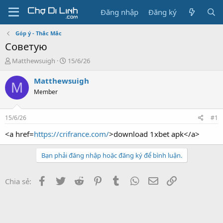
Đăng nhập
Đăng ký
Góp ý - Thắc Mắc
Советую
T
N
Matthewsuigh
15/6/26
h
g
r
à
Matthewsuigh
M
e
y
Member
a
g
d
ử
s
i
15/6/26
#1
t
a
<a href=
https://crifrance.com/
>download 1xbet apk</a>
r
t
Bạn phải đăng nhập hoặc đăng ký để bình luận.
e
r
Facebook
Twitter
Reddit
Pinterest
Tumblr
WhatsApp
Email
Link
Chia sẻ: