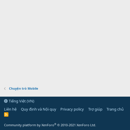
Chuyện trò Mobile
Tiếng Việt (VN)
Liên hệ
Quy định và Nội quy
Privacy policy
Trợ giúp
Trang chủ
R
S
S
®
Community platform by XenForo
© 2010-2021 XenForo Ltd.