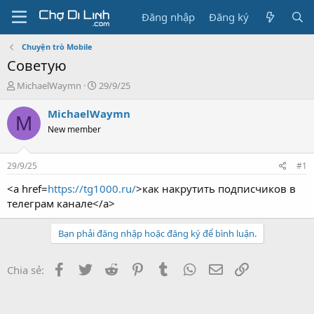
Đăng nhập
Đăng ký
Chuyện trò Mobile
Советую
T
N
MichaelWaymn
29/9/25
h
g
r
à
MichaelWaymn
M
e
y
New member
a
g
d
ử
s
i
29/9/25
#1
t
a
<a href=
https://tg1000.ru/
>как накрутить подписчиков в
r
телеграм канале</a>
t
e
Bạn phải đăng nhập hoặc đăng ký để bình luận.
r
Facebook
Twitter
Reddit
Pinterest
Tumblr
WhatsApp
Email
Link
Chia sẻ: