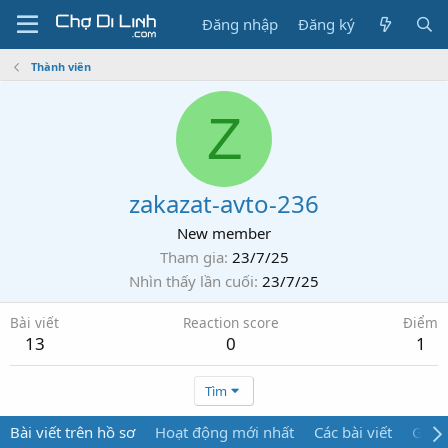
Đăng nhập
Đăng ký
Thành viên
Z
zakazat-avto-236
New member
Tham gia
23/7/25
Nhìn thấy lần cuối
23/7/25
Bài viết
Reaction score
Điểm
13
0
1
Tìm
Bài viết trên hồ sơ
Hoạt động mới nhất
Các bài viết
Giới 