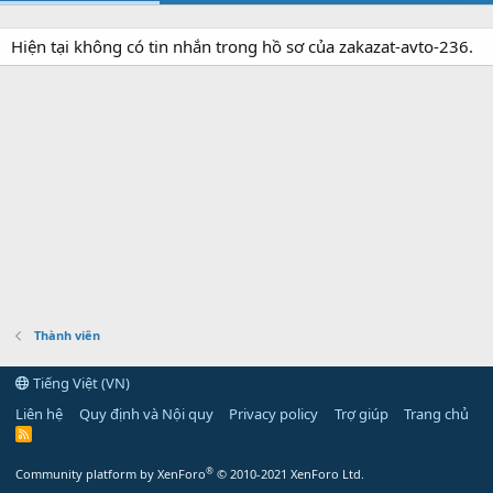
Hiện tại không có tin nhắn trong hồ sơ của zakazat-avto-236.
Thành viên
Tiếng Việt (VN)
Liên hệ
Quy định và Nội quy
Privacy policy
Trợ giúp
Trang chủ
R
S
S
®
Community platform by XenForo
© 2010-2021 XenForo Ltd.