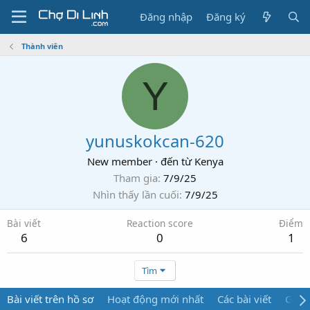
Đăng nhập
Đăng ký
Thành viên
Y
yunuskokcan-620
New member
·
đến từ
Kenya
Tham gia
7/9/25
Nhìn thấy lần cuối
7/9/25
Bài viết
Reaction score
Điểm
6
0
1
Tìm
Bài viết trên hồ sơ
Hoạt động mới nhất
Các bài viết
Giới 