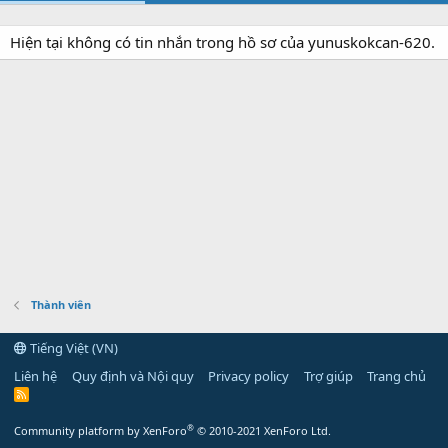
Hiện tại không có tin nhắn trong hồ sơ của yunuskokcan-620.
Thành viên
Tiếng Việt (VN)
Liên hệ
Quy định và Nội quy
Privacy policy
Trợ giúp
Trang chủ
R
S
S
®
Community platform by XenForo
© 2010-2021 XenForo Ltd.