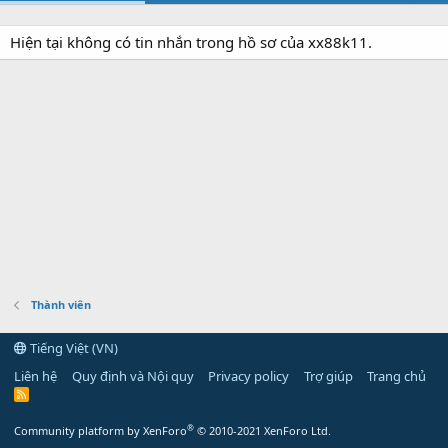
Hiện tại không có tin nhắn trong hồ sơ của xx88k11.
Thành viên
Tiếng Việt (VN)
Liên hệ
Quy định và Nội quy
Privacy policy
Trợ giúp
Trang chủ
R
S
S
®
Community platform by XenForo
© 2010-2021 XenForo Ltd.