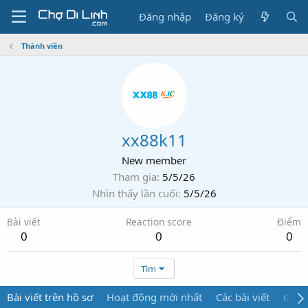
Đăng nhập
Đăng ký
Thành viên
xx88k11
New member
Tham gia
5/5/26
Nhìn thấy lần cuối
5/5/26
Bài viết
Reaction score
Điểm
0
0
0
Tìm
Bài viết trên hồ sơ
Hoạt động mới nhất
Các bài viết
Giới 